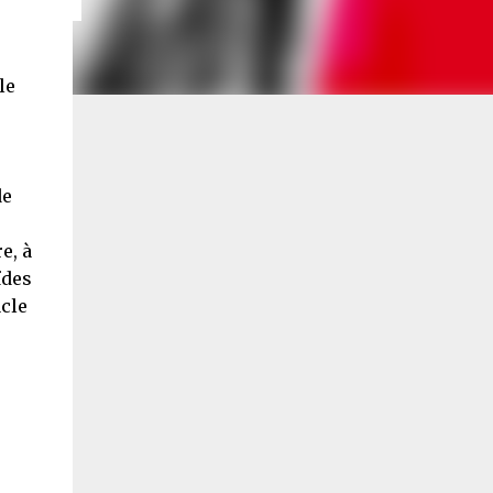
le
de
e, à
ïdes
cle