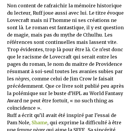
Non content de rafraichir la mémoire historique
du lecteur, Ruff joue aussi avec lui. Le titre évoque
Lovecraft mais ni l’homme ni ses créations ne
sont là. Le roman est fantastique, il y est question
de magie, mais pas du mythe de Cthulhu. Les
références sont continuelles mais lassent vite.
Trop évidentes, trop là pour être là. Ce n’est donc
que le racisme de Lovecraft qui serait entre les
pages du roman, le nom du maitre de Providence
résumant à soi-seul toutes les avanies subies par
les
nègres
, comme celui de Jim Crow le faisait
précédemment. Que ce livre soit publié peu après
la polémique sur le buste d’HPL au World Fantasy
Award ne peut être fortuit, « no such thing as
coïncidence ».
Ruff a écrit qu’il avait été inspiré par l’essai de
Pam Nole,
Shame
, qui exprime la difficulté à être
une
femme nègre
qui aime la SFFF. Sa sincérité