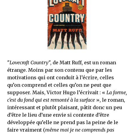
que Thomas connaissait et appréciait Olivier. Marlowe découvre une ville qu’il
ne connaissait pas, habitée par la méfiance, la peur et le rigorisme de la Ligue,
une ville pleine de mystères et de vieilles rancœurs. La Dame d...
"
Lovecraft Country
", de Matt Ruff, est un roman
étrange. Moins par son contenu que par les
motivations qui ont conduit à l’écrire, celles
qu’on comprend et celles qu’on ne peut que
supposer. Mais, Victor Hugo l’écrivait : «
La forme,
c'est du fond qui est remonté à la surface
», le roman,
intéressant et plutôt plaisant, pâtit donc un peu
d’être le lieu d’une envie si contente d’être
développée qu’elle ne prend pas la peine de le
faire vraiment (
même moi je ne comprends pas