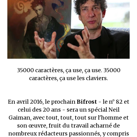
que Thomas connaissait et appréciait Olivier. Marlowe découvre une ville qu’il
ne connaissait pas, habitée par la méfiance, la peur et le rigorisme de la Ligue,
une ville pleine de mystères et de vieilles rancœurs. La Dame d...
35000 caractères, ça use, ça use. 35000
caractères, ça use les claviers.
En avril 2016, le prochain
Bifrost
- le n° 82 et
celui des 20 ans - sera un spécial Neil
Gaiman, avec tout, tout, tout sur l'homme et
son œuvre, fruit du travail acharné de
nombreux rédacteurs passionnés, y compris