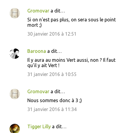
e
n
Gromovar
a dit…
t
Si on n'est pas plus, on sera sous le point
mort ;)
a
30 janvier 2016 à 12:51
i
r
Baroona
a dit…
e
s
Il y aura au moins Vert aussi, non ? Il faut
qu'il y ait Vert !
31 janvier 2016 à 10:55
Gromovar
a dit…
Nous sommes donc à 3 ;)
31 janvier 2016 à 11:34
Tigger Lilly
a dit…