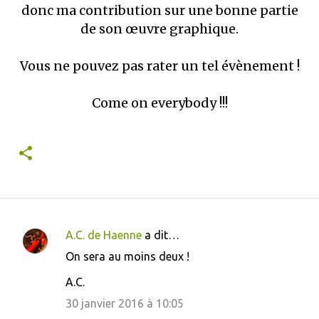
donc ma contribution sur une bonne partie
de son œuvre graphique.
Vous ne pouvez pas rater
un tel évènement !
Come on everybody !!!
A.C. de Haenne
a dit…
C
On sera au moins deux !
o
A.C.
m
m
30 janvier 2016 à 10:05