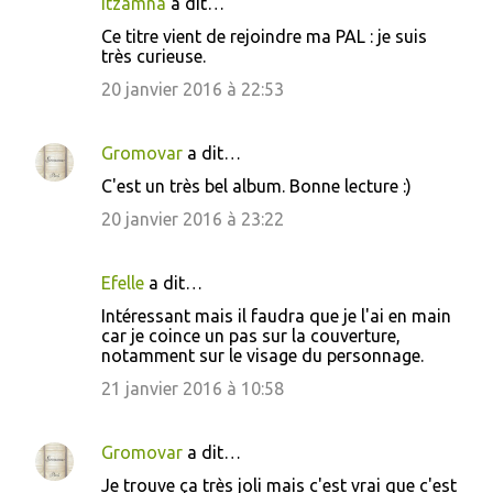
Itzamna
a dit…
C
Ce titre vient de rejoindre ma PAL : je suis
o
très curieuse.
m
20 janvier 2016 à 22:53
m
e
Gromovar
a dit…
n
C'est un très bel album. Bonne lecture :)
t
20 janvier 2016 à 23:22
a
i
Efelle
a dit…
r
Intéressant mais il faudra que je l'ai en main
e
car je coince un pas sur la couverture,
s
notamment sur le visage du personnage.
21 janvier 2016 à 10:58
Gromovar
a dit…
Je trouve ça très joli mais c'est vrai que c'est