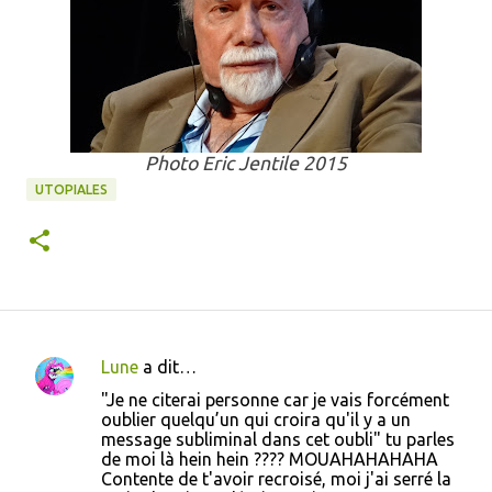
Photo Eric Jentile 2015
UTOPIALES
Lune
a dit…
C
"Je ne citerai personne car je vais forcément
o
oublier quelqu’un qui croira qu'il y a un
message subliminal dans cet oubli" tu parles
m
de moi là hein hein ???? MOUAHAHAHAHA
m
Contente de t'avoir recroisé, moi j'ai serré la