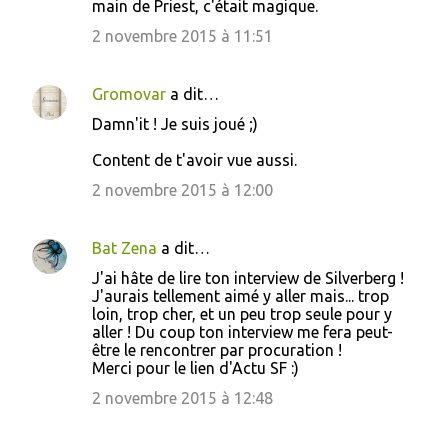
main de Priest, c'était magique.
e
2 novembre 2015 à 11:51
n
t
a
Gromovar
a dit…
i
Damn'it ! Je suis joué ;)
r
Content de t'avoir vue aussi.
e
2 novembre 2015 à 12:00
s
Bat Zena
a dit…
J'ai hâte de lire ton interview de Silverberg !
J'aurais tellement aimé y aller mais... trop
loin, trop cher, et un peu trop seule pour y
aller ! Du coup ton interview me fera peut-
être le rencontrer par procuration !
Merci pour le lien d'Actu SF :)
2 novembre 2015 à 12:48