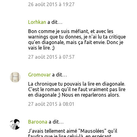
i
26 août 2015 à 19:27
r
e
Lorhkan
a dit…
s
Bon comme je suis méfiant, et avec les
warnings que tu donnes, je n'ai lu ta critique
qu'en diagonale, mais ça fait envie. Donc je
vais le lire. ;)
27 août 2015 à 07:57
Gromovar
a dit…
La chronique tu pouvais la lire en diagonale.
C'est le roman qu'il ne faut vraiment pas lire
en diagonale ;) Nous en reparlerons alors.
27 août 2015 à 08:01
Baroona
a dit…
J'avais tellement aimé "Mausolées" qu'il
faudra que je lise celui-là, en espérant