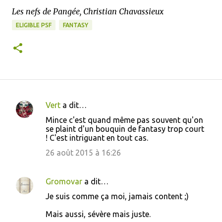
Les nefs de Pangée, Christian Chavassieux
ELIGIBLE PSF
FANTASY
Vert
a dit…
C
Mince c'est quand même pas souvent qu'on
o
se plaint d'un bouquin de fantasy trop court
! C'est intriguant en tout cas.
m
m
26 août 2015 à 16:26
e
n
Gromovar
a dit…
t
Je suis comme ça moi, jamais content ;)
a
Mais aussi, sévère mais juste.