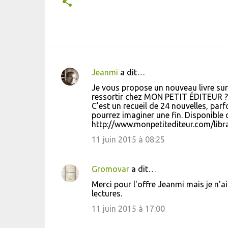
Jeanmi
a dit…
C
Je vous propose un nouveau livre s
o
ressortir chez MON PETIT ÉDITEUR ?
C’est un recueil de 24 nouvelles, par
m
pourrez imaginer une fin. Disponible
m
http://www.monpetitediteur.com/libr
e
11 juin 2015 à 08:25
n
t
Gromovar
a dit…
a
Merci pour l'offre Jeanmi mais je n'
i
lectures.
r
11 juin 2015 à 17:00
e