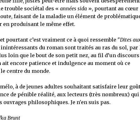
jeune fille, justes peut-être mais souvent désespérément
e trouble sociétal des «
années sida
», pourtant au cœur
 doute, faisant de la maladie un élément de problématiqu
r en produisant le même effet.
, et pourtant c’est vraiment ce à quoi ressemble "
Dites au
 inintéressants du roman sont traités au ras du sol, par 
s loin que le bout de son petit nez, au fil d’un discours
 ait encore patience et indulgence au moment où ce
 le centre du monde.
e mélo, à de jeunes adultes souhaitant satisfaire leur goû
once de pénible réalité, aux lecteurs (très nombreux) qui
s ouvrages philosophiques. Je n'en suis pas.
ifka Brunt