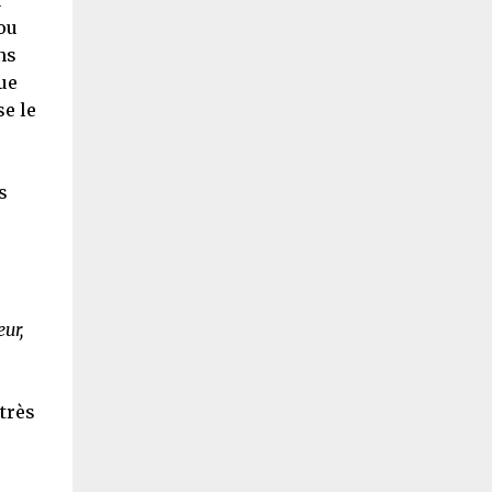
u
ou
ns
ue
se le
s
ur,
très