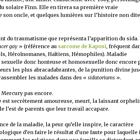
du solaire Finn. Elle en tirera sa première vraie
de son oncle, et quelques lumières sur l’histoire non dite
nt du traumatisme que représenta l’apparition du sida. 
ncer gay
» (référence au
sarcome de Kaposi
, fréquent dan
ls, Héroïnomanes, Haïtiens, Hémophiles). Maladie
t, sexuelle donc honteuse et homosexuelle donc encore p
eurs les plus abracadabrantes, de la punition divine jus
 rassembler les malades dans des «
sidatoriums
».
y Mercury pas encore.
ne est secrètement amoureuse, meurt, la laissant orphel
e l’est de parents que leur travail accapare.
 de la maladie, la peur qu’elle inspire, le caractère
logique d’en faire le résultat d’une faute pour laquelle i