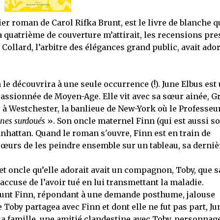
ier roman de Carol Rifka Brunt, est le livre de blanche q
La quatrième de couverture m’attirait, les recensions pre
llard, l’arbitre des élégances grand public, avait ador
le découvrira à une seule occurrence (!). June Elbus est
passionnée de Moyen-Age. Elle vit avec sa sœur ainée, Gr
, à Westchester, la banlieue de New-York où le Professeu
unes surdoués
». Son oncle maternel Finn (qui est aussi s
anhattan. Quand le roman s'ouvre, Finn est en train de
sœurs de les peindre ensemble sur un tableau, sa derniè
et oncle qu’elle adorait avait un compagnon, Toby, que s
l’accuse de l’avoir tué en lui transmettant la maladie.
éfunt Finn, répondant à une demande posthume, jalouse
Toby partagea avec Finn et dont elle ne fut pas part, Ju
a famille, une amitié clandestine avec Toby, personnag