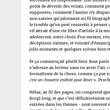
forcément un responsable. Elle montre c
point de devenir des ersatz, comment peut
supposées, comment l’amour n’y dispara
non saisies qui jalonnent un fil biograph
le trouble qu’on peut ressentir à penser 
vif attrait d’une vie libre d’artiste à la 
adolescent, entre choix d'un mentor, res
déceptions intimes, et volonté d’émancipa
jolis moments et quelques scènes bien v
Et ça commençait plutôt bien. June parl
s’adresse au lecteur sans en avoir l’air,
formalisme de la chose, comme ça par e
c’est un chouette endroit pour diner
». Proche
Hélas, au fil des pages, on comprend que
(trop) long, et que c’est définitivement 
entrées dans les thèmes - sont souvent mo