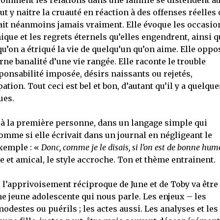
omment les relations dans une famille se distendent a
 y naitre la cruauté en réaction à des offenses réelles 
it néanmoins jamais vraiment. Elle évoque les occasio
ique et les regrets éternels qu’elles engendrent, ainsi q
qu’on a étriqué la vie de quelqu’un qu’on aime. Elle oppo
morne banalité d’une vie rangée. Elle raconte le trouble
ponsabilité imposée, désirs naissants ou rejetés,
tion. Tout ceci est bel et bon, d’autant qu’il y a quelque
ues.
e à la première personne, dans un langage simple qui
 comme si elle écrivait dans un journal en négligeant le
xemple : «
Donc, comme je le disais, si l’on est de bonne hume
 et amical, le style accroche. Ton et thème entrainent.
 l’apprivoisement réciproque de June et de Toby va être 
une jeune adolescente qui nous parle. Les enjeux – les
destes ou puérils ; les actes aussi. Les analyses et les