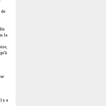
 de
Ils
s la
ire,
qu’à
ine
l y a