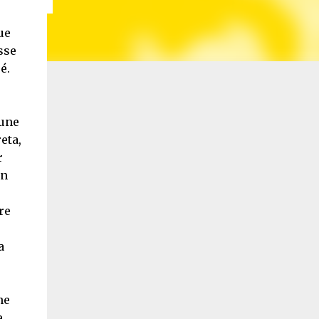
ue
sse
é.
 une
eta,
r
on
re
a
ne
e