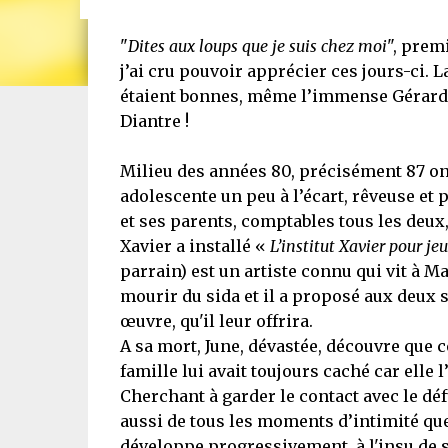
"
Dites aux loups que je suis chez moi
", prem
j’ai cru pouvoir apprécier ces jours-ci. 
étaient bonnes, même l’immense Gérard Co
Diantre !
Milieu des années 80, précisément 87 on 
adolescente un peu à l’écart, rêveuse et 
et ses parents, comptables tous les deux
Xavier a installé «
L’institut Xavier pour je
parrain) est un artiste connu qui vit à M
mourir du sida et il a proposé aux deux 
œuvre, qu'il leur offrira.
A sa mort, June, dévastée, découvre que c
famille lui avait toujours caché car elle 
Cherchant à garder le contact avec le d
aussi de tous les moments d’intimité que 
développe progressivement, à l'insu de s