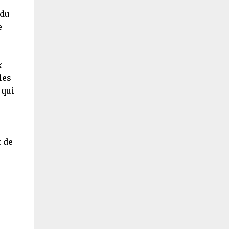
 du
e
x
les
 qui
t de