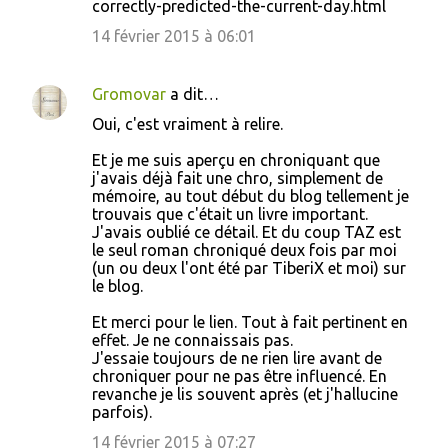
correctly-predicted-the-current-day.html
n
14 février 2015 à 06:01
t
a
Gromovar
a dit…
i
Oui, c'est vraiment à relire.
r
e
Et je me suis aperçu en chroniquant que
j'avais déjà fait une chro, simplement de
s
mémoire, au tout début du blog tellement je
trouvais que c'était un livre important.
J'avais oublié ce détail. Et du coup TAZ est
le seul roman chroniqué deux fois par moi
(un ou deux l'ont été par TiberiX et moi) sur
le blog.
Et merci pour le lien. Tout à fait pertinent en
effet. Je ne connaissais pas.
J'essaie toujours de ne rien lire avant de
chroniquer pour ne pas être influencé. En
revanche je lis souvent après (et j'hallucine
parfois).
14 février 2015 à 07:27