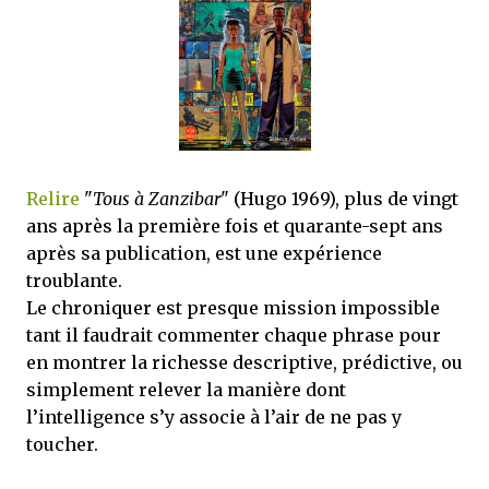
que Thomas connaissait et appréciait Olivier. Marlowe découvre une ville qu’il
ne connaissait pas, habitée par la méfiance, la peur et le rigorisme de la Ligue,
une ville pleine de mystères et de vieilles rancœurs. La Dame d...
Relire
"
Tous à Zanzibar
" (Hugo 1969), plus de vingt
ans après la première fois et quarante-sept ans
après sa publication, est une expérience
troublante.
Le chroniquer est presque mission impossible
tant il faudrait commenter chaque phrase pour
en montrer la richesse descriptive, prédictive, ou
simplement relever la manière dont
l’intelligence s’y associe à l’air de ne pas y
toucher.