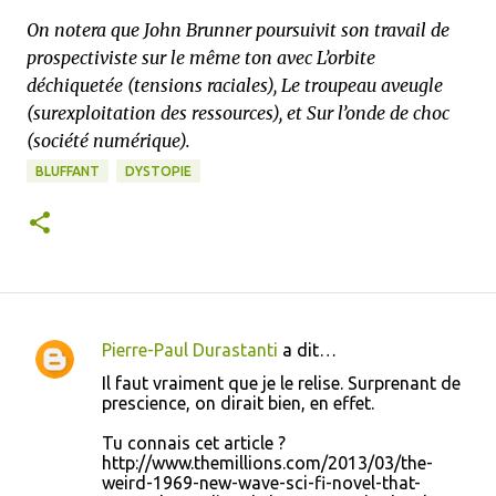
On notera que John Brunner poursuivit son travail de
prospectiviste sur le même ton avec L’orbite
déchiquetée (tensions raciales), Le troupeau aveugle
(surexploitation des ressources), et Sur l’onde de choc
(société numérique).
BLUFFANT
DYSTOPIE
Pierre-Paul Durastanti
a dit…
C
Il faut vraiment que je le relise. Surprenant de
o
prescience, on dirait bien, en effet.
m
Tu connais cet article ?
m
http://www.themillions.com/2013/03/the-
weird-1969-new-wave-sci-fi-novel-that-
e