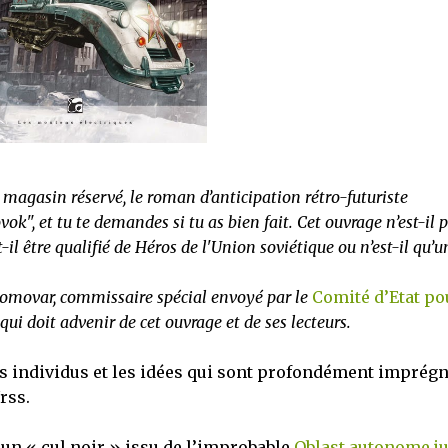
 magasin réservé, le roman d’anticipation rétro-futuriste
k", et tu te demandes si tu as bien fait. Cet ouvrage n’est-il 
t-il être qualifié de Héros de l'Union soviétique ou n’est-il qu’u
romovar, commissaire spécial envoyé par le
Comité d’Etat po
qui doit advenir de cet ouvrage et de ses lecteurs.
es individus et les idées qui sont profondément imprég
rss.
r, un « cul noir » issu de l’improbable
Oblast autonome ju