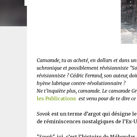
Camarade, tu as acheté, en dollars et dans un
uchronique et possiblement révisionniste "Sovo
révisionniste ? Cédric Ferrand, son auteur, doi
hyène lubrique contre-révolutionnaire ?
Ne t’inquiète plus, camarade. Le camarade G
les Publications
est venu pour de te dire ce 
Sovok
est un terme d’argot qui désigne l
de réminiscences nostalgiques de l’Ex-U
"
Sovok
", ici, c’est l’histoire de Méhouda