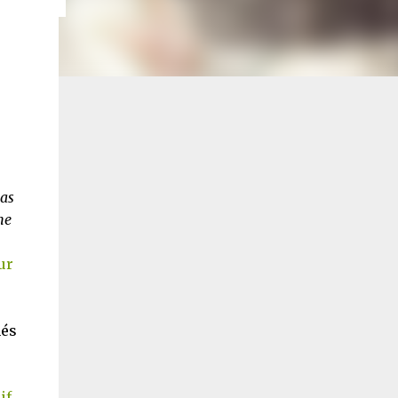
pas
ne
ur
nés
if