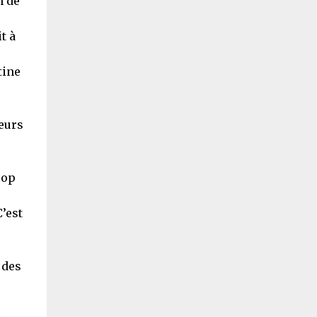
n de
t à
tine
meurs
rop
’est
 des