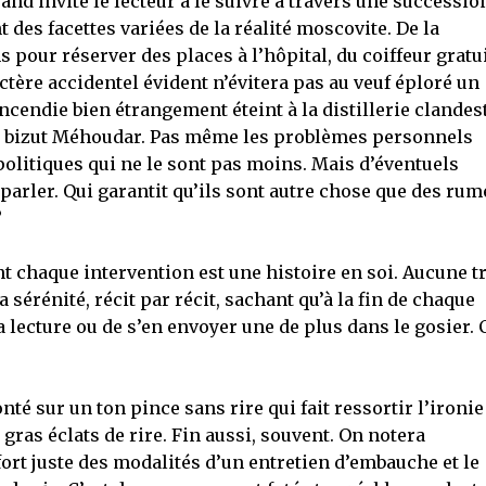
and invite le lecteur à le suivre à travers une successio
 des facettes variées de la réalité moscovite. De la
pour réserver des places à l’hôpital, du coiffeur gratui
actère accidentel évident n’évitera pas au veuf éploré un
incendie bien étrangement éteint à la distillerie clandes
u bizut Méhoudar. Pas même les problèmes personnels
politiques qui ne le sont pas moins. Mais d’éventuels
 parler. Qui garantit qu’ils sont autre chose que des ru
?
ant chaque intervention est une histoire en soi. Aucune t
 sérénité, récit par récit, sachant qu’à la fin de chaque
 lecture ou de s’en envoyer une de plus dans le gosier. C
onté sur un ton pince sans rire qui fait ressortir l’ironie
 gras éclats de rire. Fin aussi, souvent. On notera
rt juste des modalités d’un entretien d’embauche et le