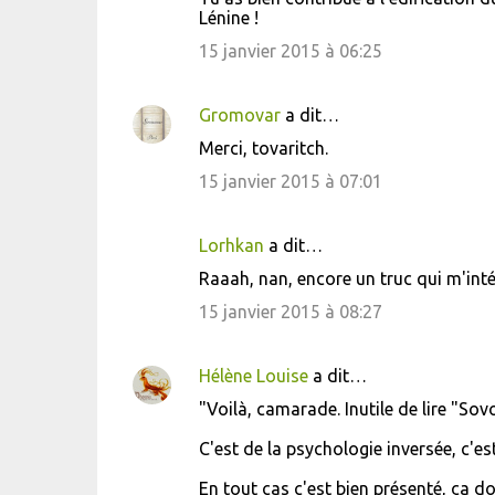
o
Lénine !
m
15 janvier 2015 à 06:25
m
e
Gromovar
a dit…
n
Merci, tovaritch.
t
15 janvier 2015 à 07:01
a
i
Lorhkan
a dit…
r
Raaah, nan, encore un truc qui m'inté
e
15 janvier 2015 à 08:27
s
Hélène Louise
a dit…
"Voilà, camarade. Inutile de lire "Sovo
C'est de la psychologie inversée, c'es
En tout cas c'est bien présenté, ça do