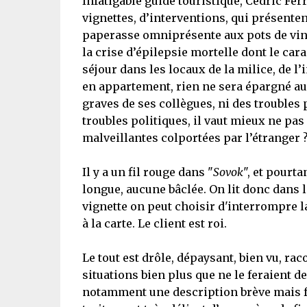
Infatigable guide touristique, Cédric Ferr
vignettes, d’interventions, qui présentent
paperasse omniprésente aux pots de vins 
la crise d’épilepsie mortelle dont le car
séjour dans les locaux de la milice, de l’
en appartement, rien ne sera épargné a
graves de ses collègues, ni des troubles 
troubles politiques, il vaut mieux ne pas
malveillantes colportées par l’étranger 
Il y a un fil rouge dans "
Sovok
", et pourt
longue, aucune bâclée. On lit donc dans la
vignette on peut choisir d'interrompre la
à la carte. Le client est roi.
Le tout est drôle, dépaysant, bien vu, rac
situations bien plus que ne le feraient de
notamment une description brève mais fo