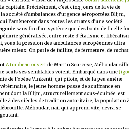
 capitale. Précisément, c’est cinq jours de la vie de
la société d’ambulances d’urgence aéroportées Blijni,
 qui l’amèneront dans toutes les strates d’une société
gonie sans fin d’un système que des bouts de ficelle fo
pénurie généralisée, entre reste d'étatisme et libéralis
ijni, sous la pression des ambulances européennes ultra-
guère mieux. On parle de faillite, de fermeture, de rachat
ant
A tombeau ouvert
de Martin Scorcese, Méhoudar sill
e que seuls ses semblables voient. Embarqué dans une
Jigo
nie de l’obèse Vinkenti, qui pilote, et de la peu amène
 vétérinaire, le jeune homme passe de souffrance en
ent dont la Blijni, structurellement sous-équipée, est
dèle à des siècles de tradition autoritaire, la population 
ébrouille. Méhoudar, naïf qui apprend vite, devra se
goutant.