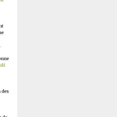
nt
me
.
onne
uli
à des