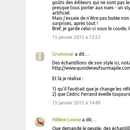
goûts des éditeurs qui ne sont pas les
presque tous porter aux nues - un sty
artificiel.
Mais j'essaie de n'être pas butée non 
surprises, après tout !
Bref, je garde celui-ci sous le coude, 
15 janvier 2015 à 12:53
Gromovar
a dit…
Des échantillons de son style ici, no
http://www.quoideneufsurmapile.com
Et là je réalise :
1) qu'il faudrait que je change les ré
2) que Cédric Ferrand éveille toujours
15 janvier 2015 à 14:49
Hélène Louise
a dit…
Que demande le peuple, des échantillo