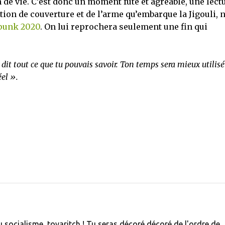
n de vie. C’est donc un moment futé et agréable, une lect
ration de couverture et de l’arme qu’embarque la Jigouli, 
punk 2020
. On lui reprochera seulement une fin qui
ai dit tout ce que tu pouvais savoir. Ton temps sera mieux utilisé
éel ».
u socialisme, tovaritch ! Tu seras décoré décoré de l'ordre de