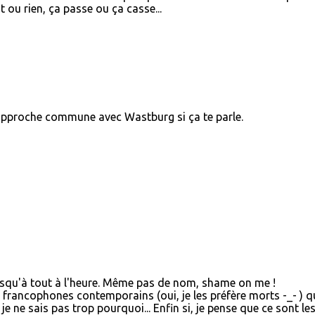
t ou rien, ça passe ou ça casse...
 approche commune avec Wastburg si ça te parle.
jusqu'à tout à l'heure. Même pas de nom, shame on me !
s francophones contemporains (oui, je les préfère morts -_- ) q
je ne sais pas trop pourquoi... Enfin si, je pense que ce sont le