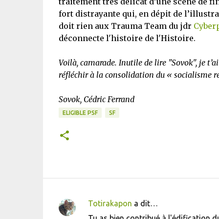
traitement très délicat d’une scène de fi
fort distrayante qui, en dépit de l’illust
doit rien aux Trauma Team du jdr
Cyber
déconnecte l'histoire de l'Histoire.
Voilà, camarade. Inutile de lire "Sovok", je t’
réfléchir à la consolidation du « socialisme r
Sovok, Cédric Ferrand
ELIGIBLE PSF
SF
Totirakapon
a dit…
C
Tu as bien contribué à l'édification d