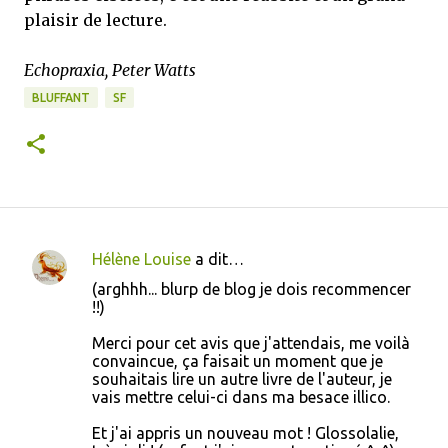
plaisir de lecture.
Echopraxia, Peter Watts
BLUFFANT
SF
Hélène Louise
a dit…
C
(arghhh... blurp de blog je dois recommencer
o
!!)
m
Merci pour cet avis que j'attendais, me voilà
m
convaincue, ça faisait un moment que je
souhaitais lire un autre livre de l'auteur, je
e
vais mettre celui-ci dans ma besace illico.
n
Et j'ai appris un nouveau mot ! Glossolalie,
t