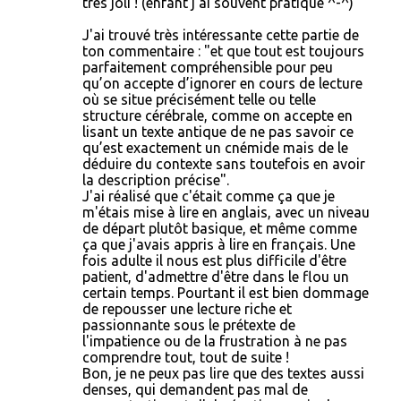
très joli ! (enfant j'ai souvent pratiqué ^-^)
a
J'ai trouvé très intéressante cette partie de
i
ton commentaire : "et que tout est toujours
r
parfaitement compréhensible pour peu
qu’on accepte d’ignorer en cours de lecture
e
où se situe précisément telle ou telle
structure cérébrale, comme on accepte en
s
lisant un texte antique de ne pas savoir ce
qu’est exactement un cnémide mais de le
déduire du contexte sans toutefois en avoir
la description précise".
J'ai réalisé que c'était comme ça que je
m'étais mise à lire en anglais, avec un niveau
de départ plutôt basique, et même comme
ça que j'avais appris à lire en français. Une
fois adulte il nous est plus difficile d'être
patient, d'admettre d'être dans le flou un
certain temps. Pourtant il est bien dommage
de repousser une lecture riche et
passionnante sous le prétexte de
l'impatience ou de la frustration à ne pas
comprendre tout, tout de suite !
Bon, je ne peux pas lire que des textes aussi
denses, qui demandent pas mal de