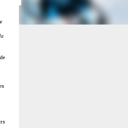
e
la
 de
es
ers