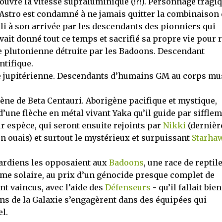
ouvre la vitesse supraluminique (!?!). Personnage tragiq
 Astro est condamné à ne jamais quitter la combinaison 
lli à son arrivée par les descendants des pionniers qui
 avait donné tout ce temps et sacrifié sa propre vie pour r
ie plutonienne détruite par les Badoons. Descendant
ntifique.
nie jupitérienne. Descendants d’humains GM au corps mu
gène de Beta Centauri. Aborigène pacifique et mystique,
’une flèche en métal vivant Yaka qu’il guide par sifflem
r espèce, qui seront ensuite rejoints par
Nikki
(dernièr
n ouais) et surtout le mystérieux et surpuissant
Starha
Gardiens les opposaient aux
Badoons
, une race de reptil
me solaire, au prix d’un génocide presque complet de
t vaincus, avec l’aide des
Défenseurs
- qu’il fallait bien
ens de la Galaxie s’engagèrent dans des équipées qui
l.