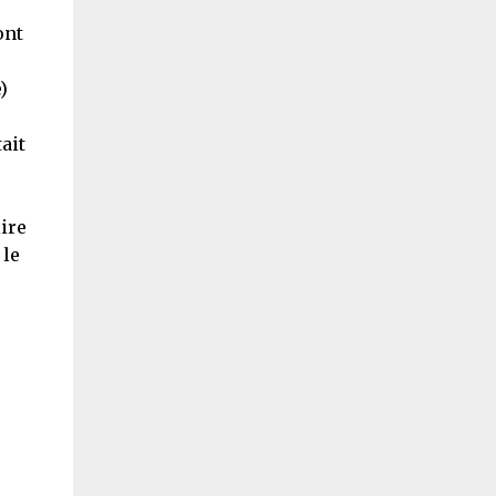
ont
)
ait
lire
 le