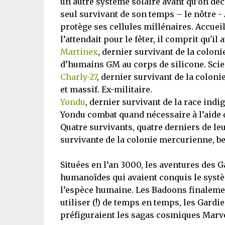
un autre système solaire avant qu’on déc
seul survivant de son temps – le nôtre -
protège ses cellules millénaires. Accuei
l’attendait pour le fêter, il comprit qu'il
Martinex
, dernier survivant de la colon
d’humains GM au corps de silicone. Scie
Charly-27
, dernier survivant de la colo
et massif. Ex-militaire.
Yondu
, dernier survivant de la race indi
Yondu combat quand nécessaire à l’aide d
Quatre survivants, quatre derniers de leu
survivante de la colonie mercurienne, be
Situées en l’an 3000, les aventures des 
humanoïdes qui avaient conquis le systè
l’espèce humaine. Les Badoons finalemen
utiliser (!) de temps en temps, les Gardi
préfiguraient les sagas cosmiques Marve