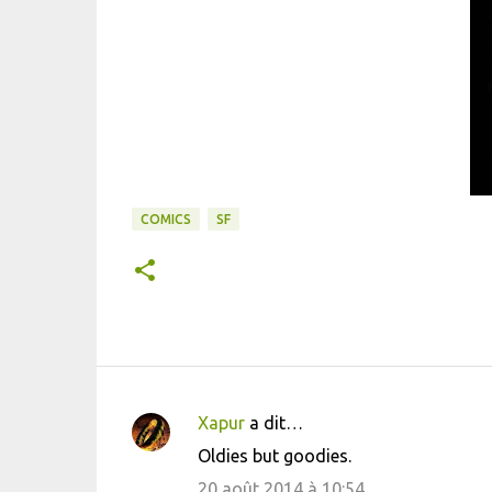
COMICS
SF
Xapur
a dit…
C
Oldies but goodies.
o
20 août 2014 à 10:54