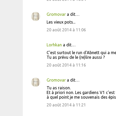
m
m
Gromovar
a dit…
e
Les vieux pots...
n
20 août 2014 à 11:06
t
a
i
Lorhkan
a dit…
r
C'est surtout le run d'Abnett qui a me
Tu as prévu de le (re)lire aussi ?
e
20 août 2014 à 11:16
s
Gromovar
a dit…
Tu as raison.
Et à priori non. Les gardiens V1 c'e
à quel point je me souvenais des épi
20 août 2014 à 11:21