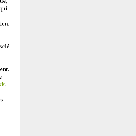
ue,
qui
ien.
sclé
ent.
e
wk
.
es