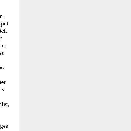
un
ppel
écit
t
man
eu
as
uet
rs
ler,
ages