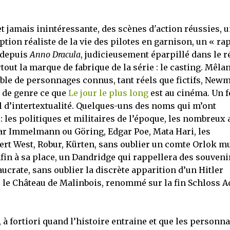
t jamais inintéressante, des scènes d'action réussies, 
ption réaliste de la vie des pilotes en garnison, un « ra
 depuis
Anno Dracula
, judicieusement éparpillé dans le r
tout la marque de fabrique de la série : le casting. Mêlan
le de personnages connus, tant réels que fictifs, New
e de genre ce que
Le jour le plus long
est au cinéma. Un f
al d’intertextualité. Quelques-uns des noms qui m’ont
 les politiques et militaires de l’époque, les nombreux 
ar Immelmann ou Göring, Edgar Poe, Mata Hari, les
ert West, Robur, Kürten, sans oublier un comte Orlok m
fin à sa place, un Dandridge qui rappellera des souveni
crate, sans oublier la discrète apparition d’un Hitler
 le Château de Malinbois, renommé sur la fin Schloss Ad
 à fortiori quand l’histoire entraine et que les personn