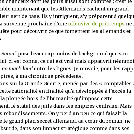
s chanceux dont les jours aussi sont comptés ; c’est le
 semble maintenant que les Allemands cachent un grand
eur sert de base. Ils y intriguent, s’y préparent à quelq
 la survenue prochaine d’une
offensive de printemps
ne f
quête pour découvrir ce que fomentent les allemands et
.
 Baron
" pose beaucoup moins de background que son
i-ci est connu, ce qui est vrai mais appauvrit néanmo
e
no man’s land
entre les lignes. Je renvoie, pour les rapp
pires, à ma chronique précédente.
ions sur la Grande Guerre, menée par des « comptables 
tte rationalité en finalité qu’a développée à l’excès la
e la plongée hors de l’humanité qu’impose cette
nt, le statut des juifs dans les empires centraux. Mais
, les rebondissements. On y perd un peu ce qui faisait la
e le grand plan secret allemand, au cœur du roman, ne
u absurde, dans son impact stratégique comme dans ses