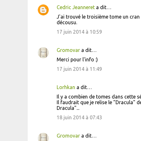
Cedric Jeanneret
a dit…
C
J'ai trouvé le troisième tome un cran
o
décousu.
m
17 juin 2014 à 10:59
m
e
Gromovar
a dit…
n
Merci pour l'info :)
t
17 juin 2014 à 11:49
a
i
Lorhkan
a dit…
r
Il y a combien de tomes dans cette sé
e
Il faudrait que je relise le "Dracula"
s
Dracula"...
18 juin 2014 à 07:43
Gromovar
a dit…