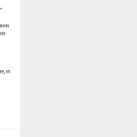
"
 son
un
e, et