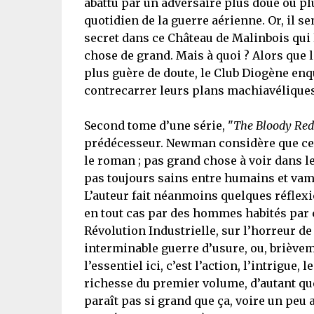
abattu par un adversaire plus doué ou plu
quotidien de la guerre aérienne. Or, il
secret dans ce Château de Malinbois qui l
chose de grand. Mais à quoi ? Alors que
plus guère de doute, le Club Diogène en
contrecarrer leurs plans machiavéliques
Second tome d’une série, "
The Bloody Red
prédécesseur. Newman considère que celu
le roman ; pas grand chose à voir dans l
pas toujours sains entre humains et vam
L’auteur fait néanmoins quelques réflex
en tout cas par des hommes habités par ce
Révolution Industrielle, sur l’horreur d
interminable guerre d’usure, ou, brièveme
l’essentiel ici, c’est l’action, l’intrigue
richesse du premier volume, d’autant qu
paraît pas si grand que ça, voire un pe