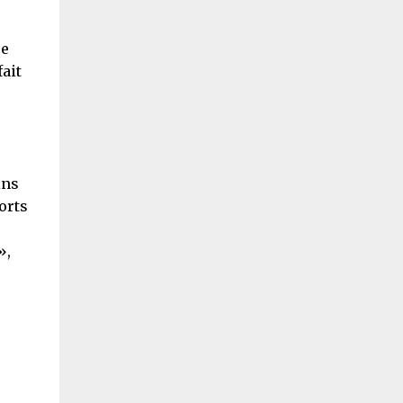
ue
ait
ins
orts
»,