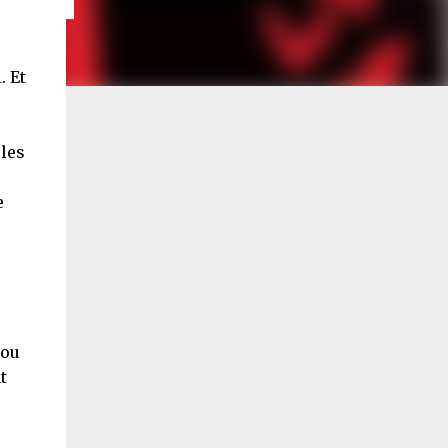
. Et
 les
e
 ou
t