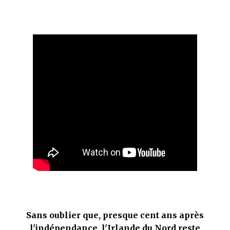
que Thomas connaissait et appréciait Olivier. Marlowe découvre une ville qu’il
ne connaissait pas, habitée par la méfiance, la peur et le rigorisme de la Ligue,
une ville pleine de mystères et de vieilles rancœurs. La Dame d...
Sans oublier que, presque cent ans après
l'indépendance, l'Irlande du Nord reste