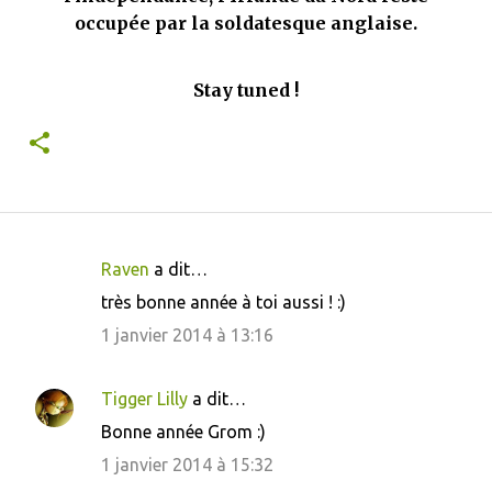
occupée par la soldatesque anglaise.
Stay tuned !
Raven
a dit…
C
très bonne année à toi aussi ! :)
o
1 janvier 2014 à 13:16
m
m
Tigger Lilly
a dit…
e
Bonne année Grom :)
n
1 janvier 2014 à 15:32
t