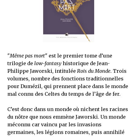
que Thomas connaissait et appréciait Olivier. Marlowe découvre une ville qu’il
ne connaissait pas, habitée par la méfiance, la peur et le rigorisme de la Ligue,
une ville pleine de mystères et de vieilles rancœurs. La Dame d...
"
Même pas mort
" est le premier tome d’une
trilogie de
low-fantasy
historique de Jean-
Philippe Jaworski, intitulée
Rois du Monde
. Trois
volumes, nombre des fonctions traditionnelles
pour Dumézil, qui prennent place dans le monde
mal connu des Celtes du temps de l’âge de fer.
C’est donc dans un monde où nichent les racines
du nôtre que nous emmène Jaworski. Un monde
méconnu car vaincu par les invasions
germaines, les légions romaines, puis annihilé