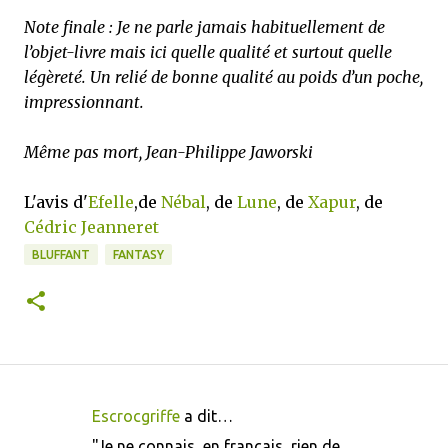
Note finale : Je ne parle jamais habituellement de
l’objet-livre mais ici quelle qualité et surtout quelle
légèreté. Un relié de bonne qualité au poids d’un poche,
impressionnant.
Même pas mort, Jean-Philippe Jaworski
L'avis d'
Efelle
,de
Nébal
, de
Lune
, de
Xapur
, de
Cédric Jeanneret
BLUFFANT
FANTASY
Escrocgriffe
a dit…
C
"Je ne connais, en français, rien de