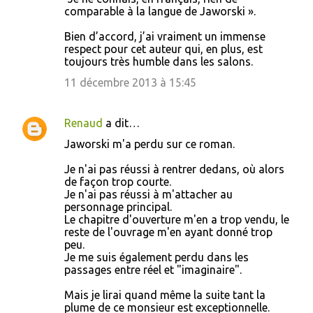
o
comparable à la langue de Jaworski ».
m
Bien d’accord, j’ai vraiment un immense
m
respect pour cet auteur qui, en plus, est
toujours très humble dans les salons.
e
11 décembre 2013 à 15:45
n
t
a
Renaud
a dit…
i
Jaworski m'a perdu sur ce roman.
r
Je n'ai pas réussi à rentrer dedans, où alors
e
de façon trop courte.
Je n'ai pas réussi à m'attacher au
s
personnage principal.
Le chapitre d'ouverture m'en a trop vendu, le
reste de l'ouvrage m'en ayant donné trop
peu.
Je me suis également perdu dans les
passages entre réel et "imaginaire".
Mais je lirai quand même la suite tant la
plume de ce monsieur est exceptionnelle.