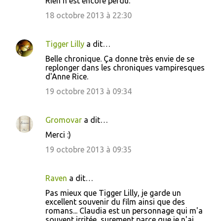
Rien n'est encore perdu.
i
18 octobre 2013 à 22:30
r
e
Tigger Lilly
a dit…
s
Belle chronique. Ça donne très envie de se
replonger dans les chroniques vampiresques
d'Anne Rice.
19 octobre 2013 à 09:34
Gromovar
a dit…
Merci :)
19 octobre 2013 à 09:35
Raven
a dit…
Pas mieux que Tigger Lilly, je garde un
excellent souvenir du film ainsi que des
romans... Claudia est un personnage qui m'a
souvent irritée, surement parce que je n'ai