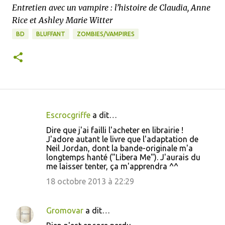
Entretien avec un vampire : l’histoire de Claudia, Anne
Rice et Ashley Marie Witter
BD
BLUFFANT
ZOMBIES/VAMPIRES
Escrocgriffe
a dit…
C
Dire que j'ai failli l'acheter en librairie !
o
J'adore autant le livre que l'adaptation de
Neil Jordan, dont la bande-originale m'a
m
longtemps hanté ("Libera Me"). J'aurais du
m
me laisser tenter, ça m'apprendra ^^
e
18 octobre 2013 à 22:29
n
t
Gromovar
a dit…
a