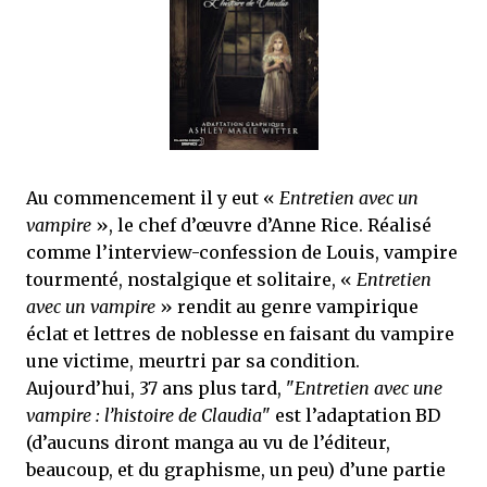
que Thomas connaissait et appréciait Olivier. Marlowe découvre une ville qu’il
ne connaissait pas, habitée par la méfiance, la peur et le rigorisme de la Ligue,
une ville pleine de mystères et de vieilles rancœurs. La Dame d...
Au commencement il y eut «
Entretien avec un
vampire
», le chef d’œuvre d’Anne Rice. Réalisé
comme l’interview-confession de Louis, vampire
tourmenté, nostalgique et solitaire, «
Entretien
avec un vampire
» rendit au genre vampirique
éclat et lettres de noblesse en faisant du vampire
une victime, meurtri par sa condition.
Aujourd’hui, 37 ans plus tard, "
Entretien avec une
vampire : l’histoire de Claudia
" est l’adaptation BD
(d’aucuns diront manga au vu de l’éditeur,
beaucoup, et du graphisme, un peu) d’une partie