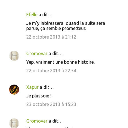
Efelle
a dit…
C
Je m'y intéresserai quand la suite sera
o
parue, ça semble prometteur.
m
22 octobre 2013 à 21:12
m
e
Gromovar
a dit…
n
Yep, vraiment une bonne histoire.
t
22 octobre 2013 à 22:54
a
i
Xapur
a dit…
r
Je plussoie !
e
23 octobre 2013 à 15:23
s
Gromovar
a dit…