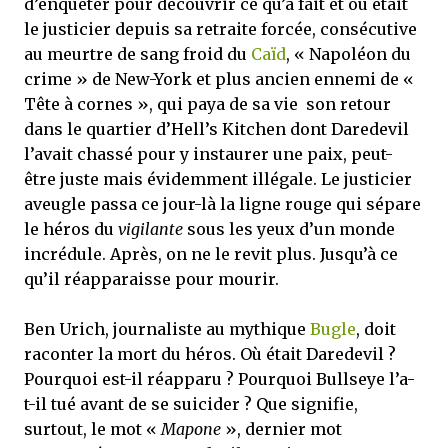
d’enquêter pour découvrir ce qu’à fait et où était
le justicier depuis sa retraite forcée, consécutive
au meurtre de sang froid du
Caïd
, « Napoléon du
crime » de New-York et plus ancien ennemi de «
Tête à cornes », qui paya de sa vie son retour
dans le quartier d’Hell’s Kitchen dont Daredevil
l’avait chassé pour y instaurer une paix, peut-
être juste mais évidemment illégale. Le justicier
aveugle passa ce jour-là la ligne rouge qui sépare
le héros du
vigilante
sous les yeux d’un monde
incrédule. Après, on ne le revit plus. Jusqu’à ce
qu’il réapparaisse pour mourir.
Ben Urich, journaliste au mythique
Bugle
, doit
raconter la mort du héros. Où était Daredevil ?
Pourquoi est-il réapparu ? Pourquoi Bullseye l’a-
t-il tué avant de se suicider ? Que signifie,
surtout, le mot «
Mapone
», dernier mot