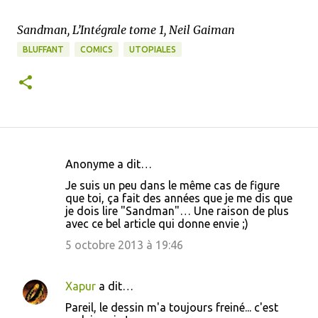
Sandman, L’Intégrale tome 1, Neil Gaiman
BLUFFANT
COMICS
UTOPIALES
Anonyme a dit…
C
Je suis un peu dans le même cas de figure
o
que toi, ça fait des années que je me dis que
je dois lire "Sandman"… Une raison de plus
m
avec ce bel article qui donne envie ;)
m
5 octobre 2013 à 19:46
e
n
Xapur
a dit…
t
Pareil, le dessin m'a toujours freiné... c'est
a