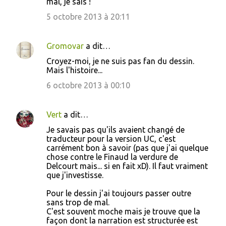
mal, je sais !
i
5 octobre 2013 à 20:11
r
e
Gromovar
a dit…
s
Croyez-moi, je ne suis pas fan du dessin.
Mais l'histoire...
6 octobre 2013 à 00:10
Vert
a dit…
Je savais pas qu'ils avaient changé de
traducteur pour la version UC, c'est
carrément bon à savoir (pas que j'ai quelque
chose contre le Finaud la verdure de
Delcourt mais... si en fait xD). Il faut vraiment
que j'investisse.
Pour le dessin j'ai toujours passer outre
sans trop de mal.
C'est souvent moche mais je trouve que la
façon dont la narration est structurée est