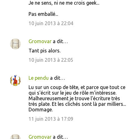
Je ne sens, ni ne me crois geek...
o
Pas emballé...
m
m
10 juin 2013 à 22:04
e
n
Gromovar
a dit…
t
Tant pis alors.
a
10 juin 2013 à 22:05
i
r
Le pendu
a dit…
e
Lu sur un coup de tête, et parce que tout ce
s
qui s'écrit sur le jeu de rôle m'intéresse.
Malheureusement je trouve l'écriture très
très plate. Et les clichés sont là par milliers...
Dommage.
11 juin 2013 à 17:09
Gromovar
a dit…