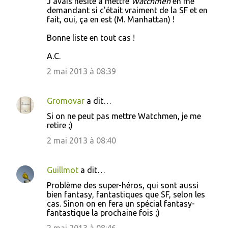
J'avais hésité à mettre
Watchmen
en me
o
demandant si c'était vraiment de la SF et en
fait, oui, ça en est (M. Manhattan) !
m
m
Bonne liste en tout cas !
e
A.C.
n
2 mai 2013 à 08:39
t
a
Gromovar
a dit…
i
Si on ne peut pas mettre Watchmen, je me
r
retire ;)
e
2 mai 2013 à 08:40
s
Guillmot
a dit…
Problème des super-héros, qui sont aussi
bien fantasy, fantastiques que SF, selon les
cas. Sinon on en fera un spécial fantasy-
fantastique la prochaine fois ;)