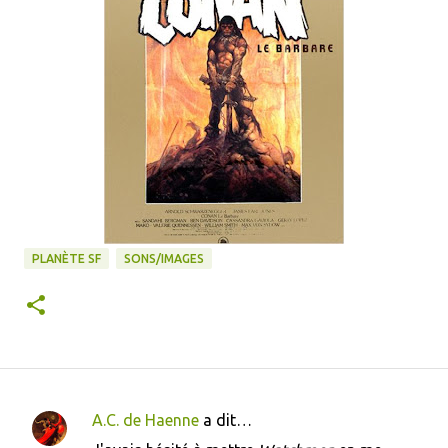
PLANÈTE SF
SONS/IMAGES
A.C. de Haenne
a dit…
C