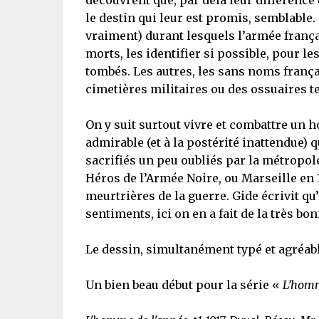
découvrent que, par delà leur différence 
le destin qui leur est promis, semblable
vraiment) durant lesquels l’armée frança
morts, les identifier si possible, pour le
tombés. Les autres, les sans noms franç
cimetières militaires ou des ossuaires te
On y suit surtout vivre et combattre un
admirable (et à la postérité inattendue) q
sacrifiés un peu oubliés par la métropo
Héros de l’Armée Noire, ou Marseille en 1
meurtrières de la guerre. Gide écrivit qu
sentiments, ici on en a fait de la très bo
Le dessin, simultanément typé et agréabl
Un bien beau début pour la série «
L’homm