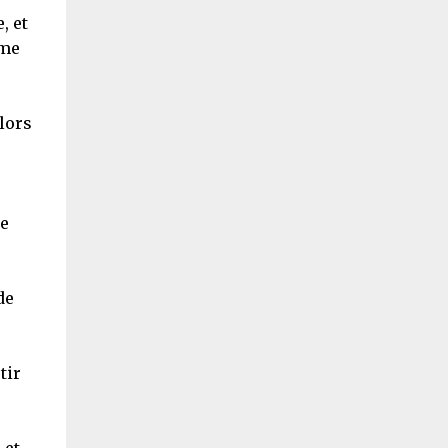
, et
sme
lors
ne
de
tir