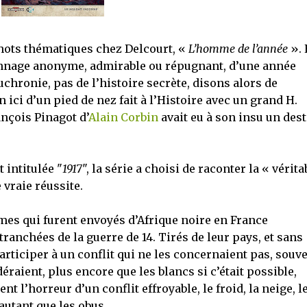
hots thématiques chez Delcourt, «
L’homme de l’année
». 
nnage anonyme, admirable ou répugnant, d’une année
’uchronie, pas de l’histoire secrète, disons alors de
n ici d’un pied de nez fait à l’Histoire avec un grand H.
nçois Pinagot d’
Alain Corbin
avait eu à son insu un dest
 intitulée "
1917
", la série a choisi de raconter la « vérita
 vraie réussite.
mes qui furent envoyés d’Afrique noire en France
ranchées de la guerre de 14. Tirés de leur pays, et sans
rticiper à un conflit qui ne les concernaient pas, souv
éraient, plus encore que les blancs si c’était possible,
t l’horreur d’un conflit effroyable, le froid, la neige, l
autant que les obus.