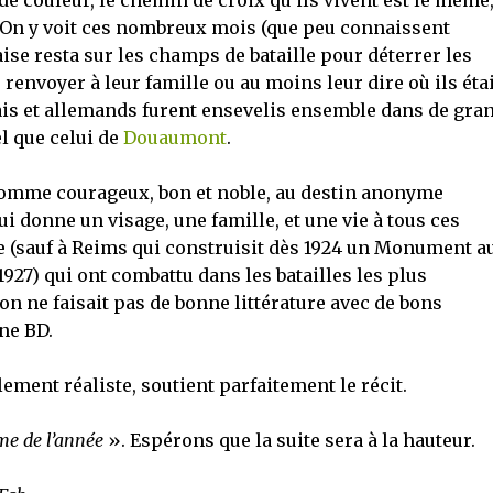
de couleur, le chemin de croix qu’ils vivent est le même,
. On y voit ces nombreux mois (que peu connaissent
ise resta sur les champs de bataille pour déterrer les
s renvoyer à leur famille ou au moins leur dire où ils éta
ais et allemands furent ensevelis ensemble dans de gra
l que celui de
Douaumont
.
 homme courageux, bon et noble, au destin anonyme
ui donne un visage, une famille, et une vie à tous ces
le (sauf à Reims qui construisit dès 1924 un Monument a
927) qui ont combattu dans les batailles les plus
’on ne faisait pas de bonne littérature avec de bons
nne BD.
ement réaliste, soutient parfaitement le récit.
e de l’année
». Espérons que la suite sera à la hauteur.