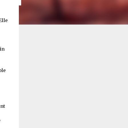
Elle
in
ble
ent
e