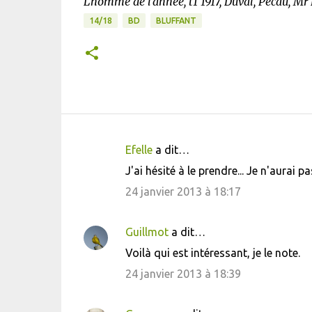
L'homme de l'année, t1 1917, Duval, Pécau, Mr
14/18
BD
BLUFFANT
Efelle
a dit…
C
J'ai hésité à le prendre... Je n'aurai pa
o
24 janvier 2013 à 18:17
m
m
Guillmot
a dit…
e
Voilà qui est intéressant, je le note.
n
24 janvier 2013 à 18:39
t
a