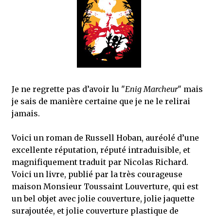
que Thomas connaissait et appréciait Olivier. Marlowe découvre une ville qu’il
ne connaissait pas, habitée par la méfiance, la peur et le rigorisme de la Ligue,
une ville pleine de mystères et de vieilles rancœurs. La Dame d...
Je ne regrette pas d’avoir lu "
Enig Marcheur
" mais
je sais de manière certaine que je ne le relirai
jamais.
Voici un roman de Russell Hoban, auréolé d’une
excellente réputation, réputé intraduisible, et
magnifiquement traduit par Nicolas Richard.
Voici un livre, publié par la très courageuse
maison Monsieur Toussaint Louverture, qui est
un bel objet avec jolie couverture, jolie jaquette
surajoutée, et jolie couverture plastique de