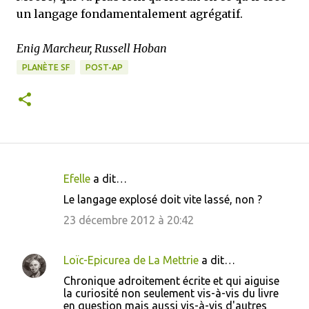
un langage fondamentalement agrégatif.
Enig Marcheur, Russell Hoban
PLANÈTE SF
POST-AP
Efelle
a dit…
C
Le langage explosé doit vite lassé, non ?
o
23 décembre 2012 à 20:42
m
m
Loïc-Epicurea de La Mettrie
a dit…
e
Chronique adroitement écrite et qui aiguise
n
la curiosité non seulement vis-à-vis du livre
t
en question mais aussi vis-à-vis d'autres