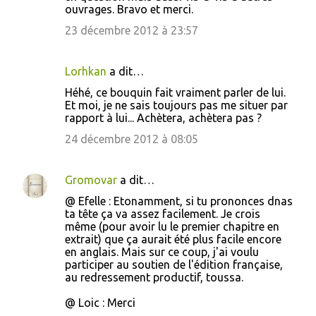
ouvrages. Bravo et merci.
a
23 décembre 2012 à 23:57
i
r
Lorhkan
a dit…
e
s
Héhé, ce bouquin fait vraiment parler de lui.
Et moi, je ne sais toujours pas me situer par
rapport à lui... Achètera, achètera pas ?
24 décembre 2012 à 08:05
Gromovar
a dit…
@ Efelle : Etonamment, si tu prononces dnas
ta tête ça va assez facilement. Je crois
même (pour avoir lu le premier chapitre en
extrait) que ça aurait été plus facile encore
en anglais. Mais sur ce coup, j'ai voulu
participer au soutien de l'édition française,
au redressement productif, toussa.
@ Loic : Merci