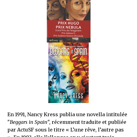
que Thomas connaissait et appréciait Olivier. Marlowe découvre une ville qu’il
ne connaissait pas, habitée par la méfiance, la peur et le rigorisme de la Ligue,
une ville pleine de mystères et de vieilles rancœurs. La Dame d...
En 1991, Nancy Kress publia une novella intitulée
"
Beggars in Spain
", récemment traduite et publiée
par ActuSF sous le titre « L’une rêve, l’autre pas