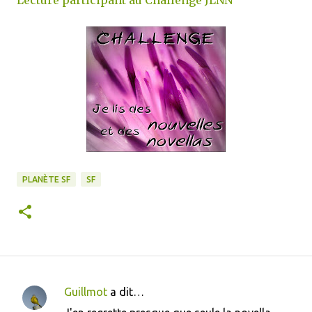
Lecture participant au Challenge JLNN
PLANÈTE SF
SF
Guillmot
a dit…
C