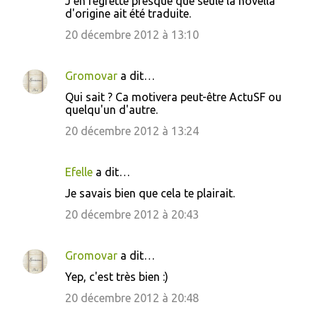
J'en regrette presque que seule la novella
o
d'origine ait été traduite.
m
20 décembre 2012 à 13:10
m
e
Gromovar
a dit…
n
Qui sait ? Ca motivera peut-être ActuSF ou
t
quelqu'un d'autre.
a
20 décembre 2012 à 13:24
i
r
Efelle
a dit…
e
Je savais bien que cela te plairait.
s
20 décembre 2012 à 20:43
Gromovar
a dit…
Yep, c'est très bien :)
20 décembre 2012 à 20:48