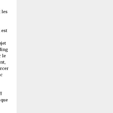
 les
 est
jet
ding
 le
nt,
orcer
nc
ll
, que