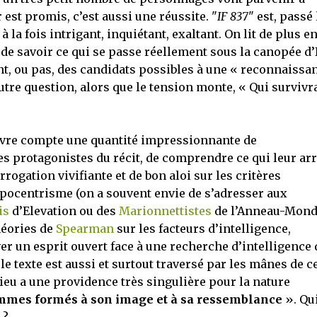
est promis, c’est aussi une réussite. "
IF 837
" est, passé 
 la fois intrigant, inquiétant, exaltant. On lit de plus e
é de savoir ce qui se passe réellement sous la canopée d’
nt, ou pas, des candidats possibles à une « reconnaissa
tre question, alors que le tension monte, « Qui survivr
 livre compte une quantité impressionnante de
les protagonistes du récit, de comprendre ce qui leur arr
rrogation vivifiante et de bon aloi sur les critères
opocentrisme (on a souvent envie de s’adresser aux
is
d’Elevation ou des
Marionnettistes
de l’Anneau-Monde
héories de
Spearman
sur les facteurs d’intelligence,
er un esprit ouvert face à une recherche d’intelligence 
, le texte est aussi et surtout traversé par les mânes de c
Dieu a une providence très singulière pour la nature
mmes formés à son image et à sa ressemblance
». Qu