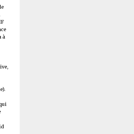
le
n
IF
nce
a à
ive,
).
qui
e
id