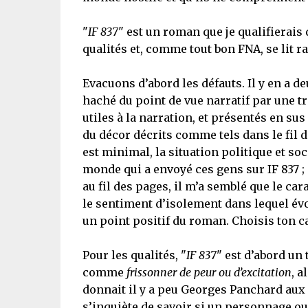
"
IF 837
" est un roman que je qualifierais 
qualités et, comme tout bon FNA, se lit r
Evacuons d’abord les défauts. Il y en a d
haché du point de vue narratif par une t
utiles à la narration, et présentés en su
du décor décrits comme tels dans le fil d
est minimal, la situation politique et so
monde qui a envoyé ces gens sur IF 837 ; 
au fil des pages, il m’a semblé que le ca
le sentiment d’isolement dans lequel évol
un point positif du roman. Choisis ton ca
Pour les qualités, "
IF 837
" est d’abord un 
comme
frissonner de peur ou d’excitation
, a
donnait il y a peu Georges Panchard aux
s’inquiète de savoir si un personnage o