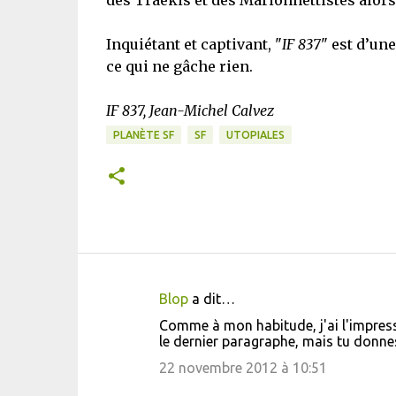
des Traekis et des Marionnettistes alors
Inquiétant et captivant, "
IF 837
" est d’une
ce qui ne gâche rien.
IF 837, Jean-Michel Calvez
PLANÈTE SF
SF
UTOPIALES
Blop
a dit…
C
Comme à mon habitude, j'ai l'impressi
o
le dernier paragraphe, mais tu donne
m
22 novembre 2012 à 10:51
m