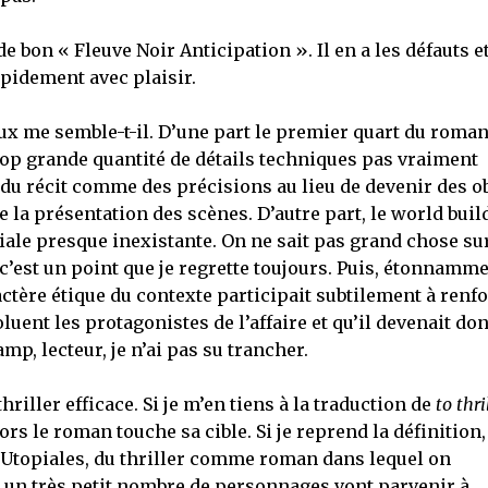
de bon « Fleuve Noir Anticipation ». Il en a les défauts et
apidement avec plaisir.
eux me semble-t-il. D’une part le premier quart du roman
rop grande quantité de détails techniques pas vraiment
s du récit comme des précisions au lieu de devenir des ob
e la présentation des scènes. D’autre part, le world buil
ciale presque inexistante. On ne sait pas grand chose sur
c’est un point que je regrette toujours. Puis, étonnamme
ractère étique du contexte participait subtilement à renf
uent les protagonistes de l’affaire et qu’il devenait do
mp, lecteur, je n’ai pas su trancher.
thriller efficace. Si je m’en tiens à la traduction de
to thri
lors le roman touche sa cible. Si je reprend la définition
 Utopiales, du thriller comme roman dans lequel on
u un très petit nombre de personnages vont parvenir à