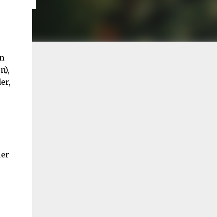
on
n),
er,
uer