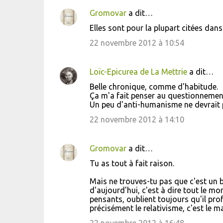
e
Gromovar
a dit…
n
Elles sont pour la plupart citées dans l
t
22 novembre 2012 à 10:54
a
i
Loïc-Epicurea de La Mettrie
a dit…
r
Belle chronique, comme d'habitude.
e
Ça m'a fait penser au questionnement
s
Un peu d'anti-humanisme ne devrait p
22 novembre 2012 à 14:10
Gromovar
a dit…
Tu as tout à fait raison.
Mais ne trouves-tu pas que c'est un bi
d'aujourd'hui, c'est à dire tout le 
pensants, oublient toujours qu'il prof
précisément le relativisme, c'est le ma