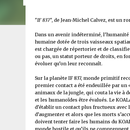
"
IF 837
", de Jean-Michel Calvez, est un r
Dans un avenir indéterminé, l’humanité 
humaine dotée de trois vaisseaux spatiau
est chargée de répertorier et de classif
ou pas, un statut porteur de droits, en fo
évoluer qu’on leur reconnaît.
Sur la planète IF 837, monde primitif re
premier contact a été endeuillée par un 
animaux de la jungle, qui couta la vie à 
et les humanoïdes être évalués. Le KOALA
d’établir un contact plus fructueux avec 
d’augmenter et alors que les morts s’acc
doivent tenter faire les humains du KOAL
monde hostile et qu’ils ne comprennent 