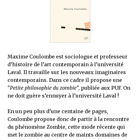
que Thomas connaissait et appréciait Olivier. Marlowe découvre une ville qu’il
ne connaissait pas, habitée par la méfiance, la peur et le rigorisme de la Ligue,
une ville pleine de mystères et de vieilles rancœurs. La Dame d...
Maxime Coulombe est sociologue et professeur
d’histoire de l’art contemporain à l’université
Laval. Il travaille sur les nouveaux imaginaires
contemporains. Dans ce cadre il propose une
"
Petite philosophie du zombie
", publiée aux PUF. On
ne doit guère s’ennuyer à l’université Laval !
En un peu plus d’une centaine de pages,
Coulombe propose donc de partir à la rencontre
du phénomène Zombie, cette mode récente qui
met le zombie au centre de maints domaines de