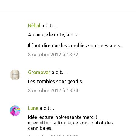
Nébal
a dit…
C
Ah ben je le note, alors.
o
Il faut dire que les zombies sont mes amis...
m
m
8 octobre 2012 à 18:32
e
n
Gromovar
a dit…
t
Les zombies sont gentils.
a
8 octobre 2012 à 18:34
i
r
Lune
a dit…
e
idée lecture intéressante merci !
s
et en effet La Route, ce sont plutôt des
cannibales.