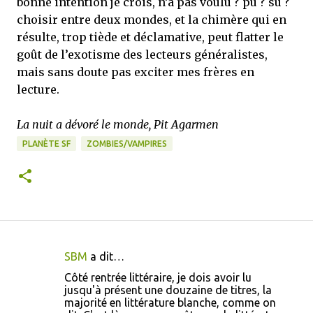
bonne intention je crois, n’a pas voulu ? pu ? su ?
choisir entre deux mondes, et la chimère qui en
résulte, trop tiède et déclamative, peut flatter le
goût de l’exotisme des lecteurs généralistes,
mais sans doute pas exciter mes frères en
lecture.
La nuit a dévoré le monde, Pit Agarmen
PLANÈTE SF
ZOMBIES/VAMPIRES
SBM
a dit…
C
Côté rentrée littéraire, je dois avoir lu
o
jusqu'à présent une douzaine de titres, la
majorité en littérature blanche, comme on
m