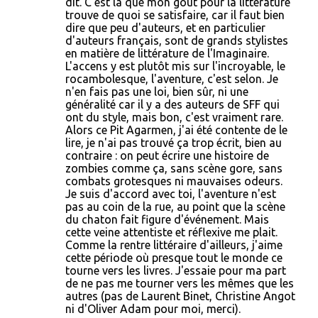
dit. C'est là que mon goût pour la littérature
m
trouve de quoi se satisfaire, car il faut bien
dire que peu d'auteurs, et en particulier
e
d'auteurs français, sont de grands stylistes
n
en matière de littérature de l'Imaginaire.
L'accens y est plutôt mis sur l'incroyable, le
t
rocambolesque, l'aventure, c'est selon. Je
a
n'en fais pas une loi, bien sûr, ni une
généralité car il y a des auteurs de SFF qui
i
ont du style, mais bon, c'est vraiment rare.
r
Alors ce Pit Agarmen, j'ai été contente de le
lire, je n'ai pas trouvé ça trop écrit, bien au
e
contraire : on peut écrire une histoire de
zombies comme ça, sans scène gore, sans
s
combats grotesques ni mauvaises odeurs.
Je suis d'accord avec toi, l'aventure n'est
pas au coin de la rue, au point que la scène
du chaton fait figure d'événement. Mais
cette veine attentiste et réflexive me plait.
Comme la rentre littéraire d'ailleurs, j'aime
cette période où presque tout le monde ce
tourne vers les livres. J'essaie pour ma part
de ne pas me tourner vers les mêmes que les
autres (pas de Laurent Binet, Christine Angot
ni d'Oliver Adam pour moi, merci).