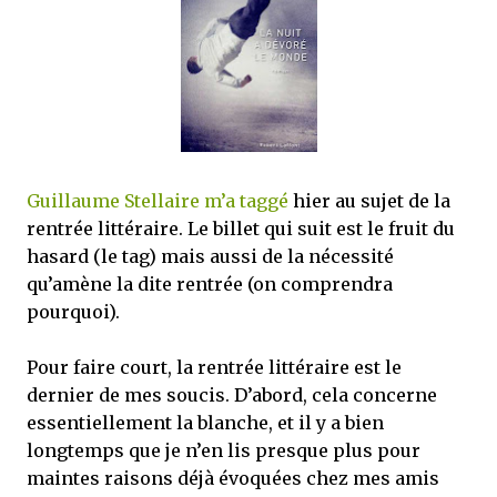
que Thomas connaissait et appréciait Olivier. Marlowe découvre une ville qu’il
ne connaissait pas, habitée par la méfiance, la peur et le rigorisme de la Ligue,
une ville pleine de mystères et de vieilles rancœurs. La Dame d...
Guillaume Stellaire m’a taggé
hier au sujet de la
rentrée littéraire. Le billet qui suit est le fruit du
hasard (le tag) mais aussi de la nécessité
qu’amène la dite rentrée (on comprendra
pourquoi).
Pour faire court, la rentrée littéraire est le
dernier de mes soucis. D’abord, cela concerne
essentiellement la blanche, et il y a bien
longtemps que je n’en lis presque plus pour
maintes raisons déjà évoquées chez mes amis