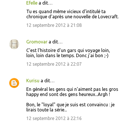
Efelle
a dit…
C
Tu es quand même vicieux d'intitulé ta
o
chronique d'après une nouvelle de Lovecraft.
m
12 septembre 2012 à 21:08
m
e
Gromovar
a dit…
n
C'est l'histoire d'un gars qui voyage loin,
t
loin, loin dans le temps. Donc j'ai bon ;-)
a
12 septembre 2012 à 22:07
i
r
Kurisu
a dit…
e
En général les gens qui n'aiment pas les gros
s
happy end sont des gens heureux...Argh !
Bon, le "loyal" que je suis est convaincu : je
lirais toute la série...
12 septembre 2012 à 22:16