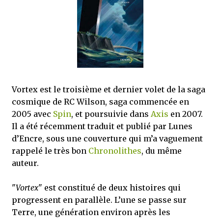
que Thomas connaissait et appréciait Olivier. Marlowe découvre une ville qu’il
ne connaissait pas, habitée par la méfiance, la peur et le rigorisme de la Ligue,
une ville pleine de mystères et de vieilles rancœurs. La Dame d...
Vortex est le troisième et dernier volet de la saga
cosmique de RC Wilson, saga commencée en
2005 avec
Spin
, et poursuivie dans
Axis
en 2007.
Il a été récemment traduit et publié par Lunes
d’Encre, sous une couverture qui m’a vaguement
rappelé le très bon
Chronolithes
, du même
auteur.
"
Vortex
" est constitué de deux histoires qui
progressent en parallèle. L’une se passe sur
Terre, une génération environ après les