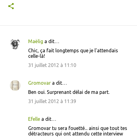
Maëlig
a dit…
C
Chic, ça fait longtemps que je l'attendais
o
celle-là!
m
31 juillet 2012 à 11:10
m
e
Gromovar
a dit…
n
Ben oui. Surprenant délai de ma part.
t
31 juillet 2012 à 11:39
a
i
Efelle
a dit…
r
Gromovar tu sera fouetté... ainsi que tout tes
e
détracteurs qui ont attendu cette interview