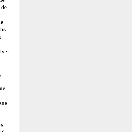
ue
 de
me
ans
e
iver
,
s
que
sse
ce