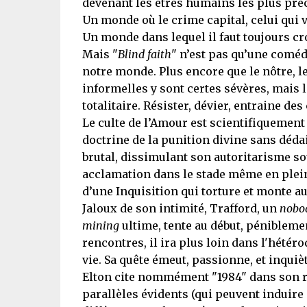
devenant les êtres humains les plus préc
Un monde où le crime capital, celui qui 
Un monde dans lequel il faut toujours cro
Mais "
Blind faith
" n’est pas qu’une coméd
notre monde. Plus encore que le nôtre, 
informelles y sont certes sévères, mais l
totalitaire. Résister, dévier, entraine de
Le culte de l’Amour est scientifiquement 
doctrine de la punition divine sans dédai
brutal, dissimulant son autoritarisme s
acclamation dans le stade même en pleine
d’une Inquisition qui torture et monte au
Jaloux de son intimité, Trafford, un
nobo
mining
ultime, tente au début, pénibleme
rencontres, il ira plus loin dans l'hétéro
vie. Sa quête émeut, passionne, et inquiè
Elton cite nommément "1984" dans son ro
parallèles évidents (qui peuvent induire 