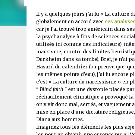
Il y a quelques jours j’ai lu « La cultur
globalement en accord avec
ses analyses
car je l'ai trouvé trop américain dans ses
la psychanalyse à fins de sciences socia
utilisés ici comme des indicateurs), mêm
marxisme, montre des limites heuristiqu
Durkheim dans sa tombe). Bref, je n’ai p
Hasard du calendrier (ou preuve que, que
les mêmes points d’eau), j’ai lu encore 
c’est « La culture du narcissisme » en pl
"
Blind faith
" est une dystopie placée par 
réchauffement climatique a provoqué la 
on y vit donc mal, serrés, et vaguement a
mise en place d’une dictature religieuse,
Diana aux hommes.
Imaginez tous les éléments les plus abjec
les pour en obtenir une essence pure ! Vo