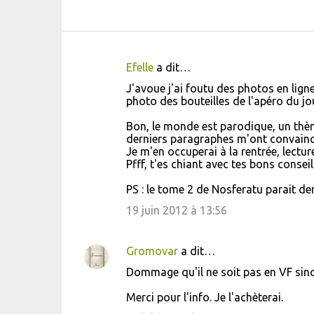
Efelle
a dit…
C
J'avoue j'ai foutu des photos en lign
o
photo des bouteilles de l'apéro du jour
m
Bon, le monde est parodique, un thème
m
derniers paragraphes m'ont convainc
Je m'en occuperai à la rentrée, lectur
e
Pfff, t'es chiant avec tes bons conseil
n
PS : le tome 2 de Nosferatu parait 
t
19 juin 2012 à 13:56
a
i
Gromovar
a dit…
r
e
Dommage qu'il ne soit pas en VF sino
s
Merci pour l'info. Je l'achèterai.