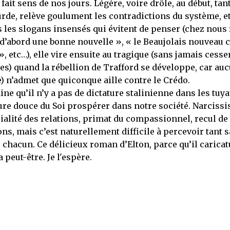
fait sens de nos jours. Légère, voire drôle, au début, tan
surde, relève goulument les contradictions du système, e
les slogans insensés qui évitent de penser (chez nous 
 d’abord une bonne nouvelle », « le Beaujolais nouveau c
 », etc…), elle vire ensuite au tragique (sans jamais cesse
ges) quand la rébellion de Trafford se développe, car au
re) n’admet que quiconque aille contre le Crédo.
e qu’il n’y a pas de dictature stalinienne dans les tuya
ure douce du Soi prospérer dans notre société. Narcissi
alité des relations, primat du compassionnel, recul de 
ons, mais c’est naturellement difficile à percevoir tant s
 chacun. Ce délicieux roman d’Elton, parce qu’il caricat
 peut-être. Je l'espère.