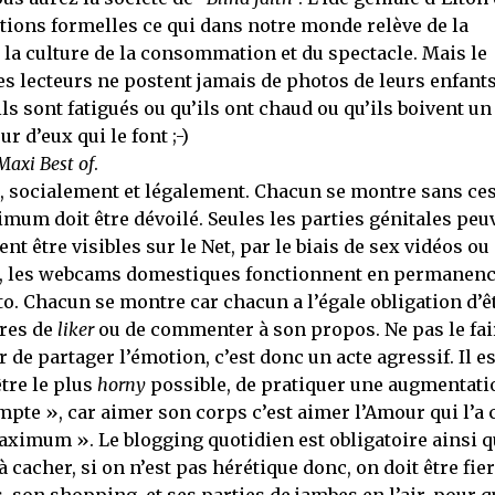
tions formelles ce qui dans notre monde relève de la
la culture de la consommation et du spectacle. Mais le
es lecteurs ne postent jamais de photos de leurs enfants
ls sont fatigués ou qu’ils ont chaud ou qu’ils boivent un
r d’eux qui le font ;-)
Maxi Best of
.
i, socialement et légalement. Chacun se montre sans ce
imum doit être dévoilé. Seules les parties génitales peu
nt être visibles sur le Net, par le biais de sex vidéos ou
 les webcams domestiques fonctionnent en permanenc
to. Chacun se montre car chacun a l’égale obligation d’ê
tres de
liker
ou de commenter à son propos. Ne pas le fai
 de partager l’émotion, c’est donc un acte agressif. Il es
tre le plus
horny
possible, de pratiquer une augmentati
te », car aimer son corps c’est aimer l’Amour qui l’a c
ximum ». Le blogging quotidien est obligatoire ainsi q
à cacher, si on n’est pas hérétique donc, on doit être fier