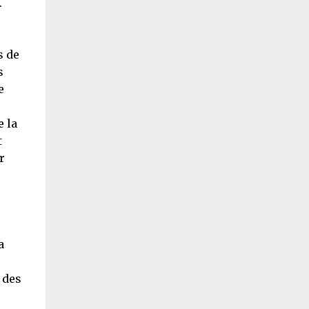
.
s de
s
e
e la
t
r
a
 des