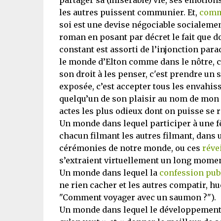
partager sa (misérable) vie, ses émotions
les autres puissent communier. Et,
comm
soi est une devise négociable socialement 
roman en posant par décret le fait que d
constant est assorti de l’injonction par
le monde d’Elton comme dans le nôtre, c’
son droit à les penser, c'est prendre un 
exposée, c’est accepter tous les envahiss
quelqu’un de son plaisir au nom de mon i
actes les plus odieux dont on puisse se 
Un monde dans lequel participer à une fêt
chacun filmant les autres filmant, dans 
cérémonies de notre monde, ou ces
réve
s’extraient virtuellement un long moment
Un monde dans lequel la
confession pub
ne rien cacher et les autres compatir, hu
"Comment voyager avec un saumon ?").
Un monde dans lequel le développement 