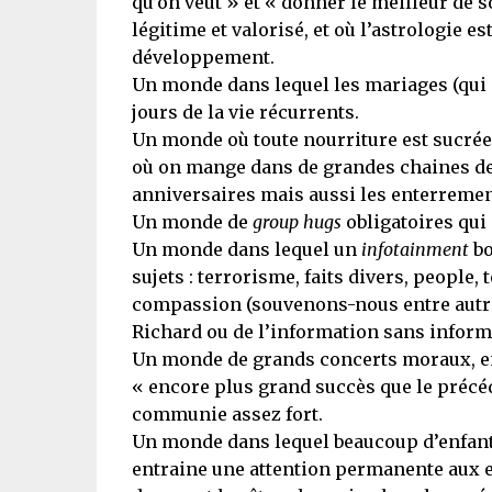
qu’on veut » et « donner le meilleur de s
légitime et valorisé, et où l’astrologie e
développement.
Un monde dans lequel les mariages (qui 
jours de la vie récurrents.
Un monde où toute nourriture est sucrée
où on mange dans de grandes chaines de f
anniversaires mais aussi les enterremen
Un monde de
group hugs
obligatoires qui
Un monde dans lequel un
infotainment
bo
sujets : terrorisme, faits divers, people, 
compassion (souvenons-nous entre autre
Richard ou de l’information sans inform
Un monde de grands concerts moraux, ent
« encore plus grand succès que le précéd
communie assez fort.
Un monde dans lequel beaucoup d’enfants
entraine une attention permanente aux enf