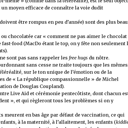
oi-même » (comme dans la téléréalité), est le seul object
st un moyen efficace de connaître la voie dudit
doivent être rompus en peu d’année) sont des plus bea
 ou chocolatée car « comment ne pas aimer le chocolat 
ast-food (MacDo étant le top, on y fête non seulement 
ts).
 ne sont pas sans rappeler les
free hugs
du nôtre.
urdonnant sans cesse ne traite toujours que les mêmes
téléréalité, sur le ton unique de l’émotion ou de la
s de « La république compassionnelle » de Michel
ation de Douglas Coupland).
re Live Aid et cérémonie pentecôtiste, dont chacun es
ent », et qui règleront tous les problèmes si on y
 meurent en bas âge par défaut de vaccination, ce qui
ants, à la maternité, à l’allaitement, les enfants (
kiddi