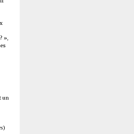
if
ux
? »,
les
t un
es
)