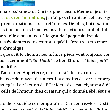
e du narcissisme » de Christopher Lasch. Même si je suis
 et ses récriminations
, je n’ai pas chroniqué cet ouvrage
 préoccupations et ses références. De plus, l’utilisation
les (même si les troubles psychanalytiques sont plutôt
e si elle a pu amuser à la grande époque du freudo-
es évidentes (sans compter qu’elle ferait se retourner
as chroniqué.
l que soit le chemin, les mêmes pieds vont toujours ver
plus récemment "
Blind faith
" de Ben Elton. Et "
Blind faith
",
us drôle.
l'auteur en Angleterre, dans un siècle environ. Le
hausse du niveau des mers. Il y a moins de terres émerg
ssiégés. La réaction de l’Occident à ce cataclysme a été 
 celle de l’Amour, dieu créateur qui a donné Bébé Jésus e
ts de la société contemporaine ! Concentrez-les ! Distil
us aurez la société de "
Blind faith
". L’ide géniale d’Elton 