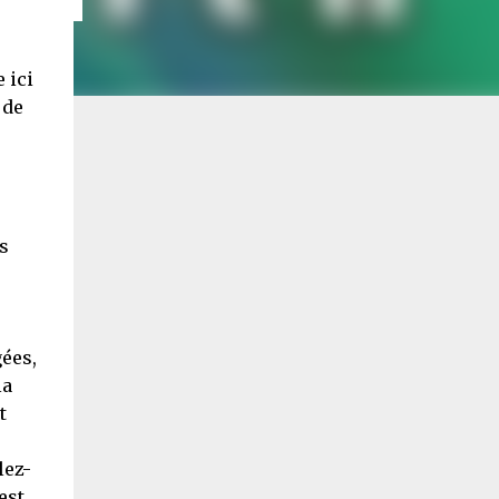
 ici
 de
s
ées,
la
t
lez-
est