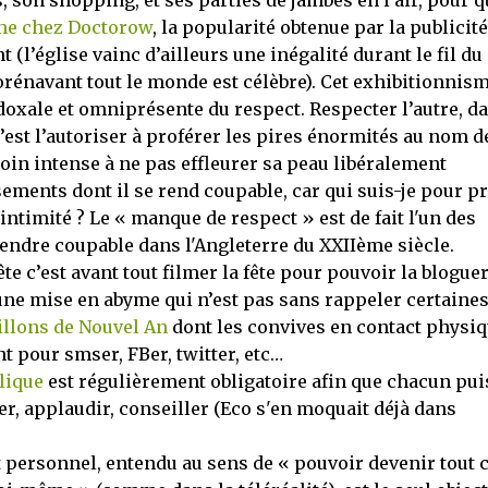
, son shopping, et ses parties de jambes en l’air, pour q
e chez Doctorow
, la popularité obtenue par la publicité
(l’église vainc d’ailleurs une inégalité durant le fil du
orénavant tout le monde est célèbre). Cet exhibitionnis
adoxale et omniprésente du respect. Respecter l’autre, d
est l’autoriser à proférer les pires énormités au nom d
soin intense à ne pas effleurer sa peau libéralement
ements dont il se rend coupable, car qui suis-je pour pr
ntimité ? Le « manque de respect » est de fait l'un des
rendre coupable dans l'Angleterre du XXIIème siècle.
e c’est avant tout filmer la fête pour pouvoir la bloguer
une mise en abyme qui n’est pas sans rappeler certaine
illons de Nouvel An
dont les convives en contact physi
 pour smser, FBer, twitter, etc…
lique
est régulièrement obligatoire afin que chacun pui
er, applaudir, conseiller (Eco s'en moquait déjà dans
personnel, entendu au sens de « pouvoir devenir tout 