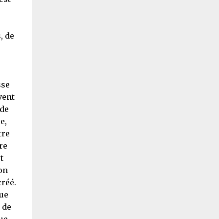
, de
sse
vent
 de
e,
tre
re
t
on
réé.
ue
 de