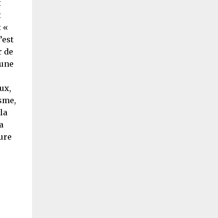
t
t
: «
’est
r de
cune
ux,
sme,
la
a
ure