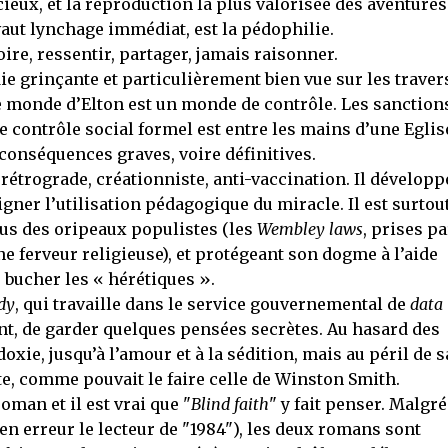
ieux, et la reproduction la plus valorisée des aventures
vaut lynchage immédiat, est la pédophilie.
ire, ressentir, partager, jamais raisonner.
ie grinçante et particulièrement bien vue sur les traver
le monde d’Elton est un monde de contrôle. Les sanction
e contrôle social formel est entre les mains d’une Eglis
s conséquences graves, voire définitives.
rétrograde, créationniste, anti-vaccination. Il développ
gner l’utilisation pédagogique du miracle. Il est surtou
ous des oripeaux populistes (les
Wembley laws
, prises pa
 ferveur religieuse), et protégeant son dogme à l’aide
 bucher les « hérétiques ».
dy
, qui travaille dans le service gouvernemental de
data
nt, de garder quelques pensées secrètes. Au hasard des
doxie, jusqu’à l’amour et à la sédition, mais au péril de s
te, comme pouvait le faire celle de Winston Smith.
man et il est vrai que "
Blind faith
" y fait penser. Malgré
en erreur le lecteur de "1984"), les deux romans sont