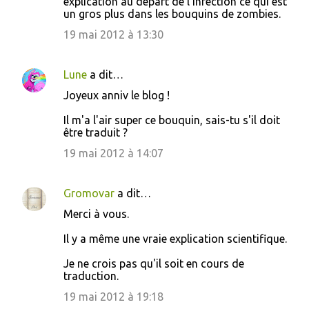
explication au départ de l'infection ce qui est
e
un gros plus dans les bouquins de zombies.
n
19 mai 2012 à 13:30
t
a
Lune
a dit…
i
Joyeux anniv le blog !
r
e
Il m'a l'air super ce bouquin, sais-tu s'il doit
être traduit ?
s
19 mai 2012 à 14:07
Gromovar
a dit…
Merci à vous.
Il y a même une vraie explication scientifique.
Je ne crois pas qu'il soit en cours de
traduction.
19 mai 2012 à 19:18