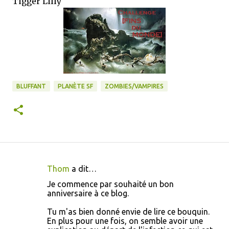
Tigger Lilly
BLUFFANT
PLANÈTE SF
ZOMBIES/VAMPIRES
Thom
a dit…
C
Je commence par souhaité un bon
o
anniversaire à ce blog.
m
Tu m'as bien donné envie de lire ce bouquin.
m
En plus pour une fois, on semble avoir une