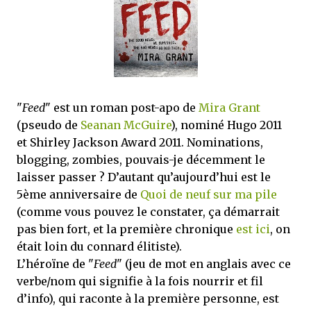
mettre sous tous les yeux. C'est cela...
"
Feed
" est un roman post-apo de
Mira Grant
(pseudo de
Seanan McGuire
), nominé Hugo 2011
et Shirley Jackson Award 2011. Nominations,
blogging, zombies, pouvais-je décemment le
laisser passer ? D’autant qu’aujourd’hui est le
5ème anniversaire de
Quoi de neuf sur ma pile
(comme vous pouvez le constater, ça démarrait
pas bien fort, et la première chronique
est ici
, on
était loin du connard élitiste).
L’héroïne de "
Feed
" (jeu de mot en anglais avec ce
verbe/nom qui signifie à la fois nourrir et fil
d’info), qui raconte à la première personne, est