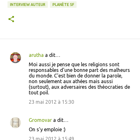
INTERVIEW AUTEUR
PLANÈTE SF
arutha
a dit…
C
Moi aussi je pense que les religions sont
o
responsables d'une bonne part des malheurs
du monde. C'est bien de donner la parole,
m
non seulement aux athées mais aussi
m
(surtout), aux adversaires des théocraties de
tout poil.
e
23 mai 2012 à 15:30
n
t
a
Gromovar
a dit…
i
On s'y emploie :)
r
23 mai 2012 à 15:49