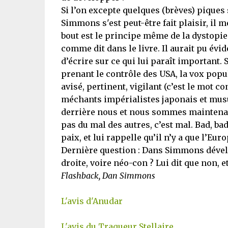
Si l’on excepte quelques (brèves) piques
Simmons s'est peut-être fait plaisir, il 
bout est le principe même de la dystopie
comme dit dans le livre. Il aurait pu évi
d’écrire sur ce qui lui paraît important.
prenant le contrôle des USA, la vox populi
avisé, pertinent, vigilant (c’est le mot co
méchants impérialistes japonais et musu
derrière nous et nous sommes maintenant
pas du mal des autres, c’est mal. Bad, 
paix, et lui rappelle qu’il n’y a que l’Eur
Dernière question : Dans Simmons dévelop
droite, voire néo-con ? Lui dit que non, e
Flashback, Dan Simmons
L'avis d'Anudar
L'avis du Traqueur Stellaire