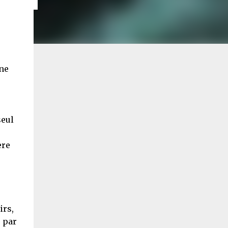
une
seul
ère
irs,
 par