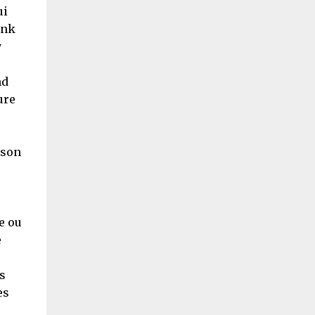
ui
unk
y
nd
ure
 son
e ou
e
s
es