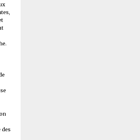
aux
tes,
et
ut
he.
de
sse
non
e des