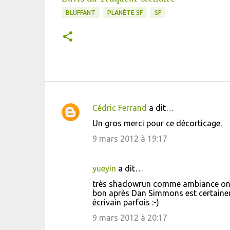
BLUFFANT
PLANÈTE SF
SF
Cédric Ferrand
a dit…
C
Un gros merci pour ce décorticage.
o
9 mars 2012 à 19:17
m
m
yueyin
a dit…
e
très shadowrun comme ambiance on dira
n
bon après Dan Simmons est certaine
t
écrivain parfois :-)
a
9 mars 2012 à 20:17
i