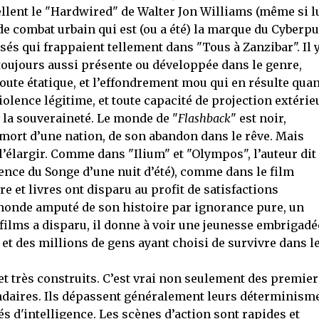
llent le "Hardwired" de Walter Jon Williams (même si l
de combat urbain qui est (ou a été) la marque du Cyberp
nsés qui frappaient tellement dans "Tous à Zanzibar". Il 
toujours aussi présente ou développée dans le genre,
oute étatique, et l’effondrement mou qui en résulte qua
 violence légitime, et toute capacité de projection extérie
à la souveraineté. Le monde de "
Flashback
" est noir,
la mort d’une nation, de son abandon dans le rêve. Mais
l’élargir. Comme dans "Ilium" et "Olympos", l’auteur dit
ence du Songe d’une nuit d’été), comme dans le film
e et livres ont disparu au profit de satisfactions
monde amputé de son histoire par ignorance pure, un
ilms a disparu, il donne à voir une jeunesse embrigadé
 et des millions de gens ayant choisi de survivre dans l
 très construits. C’est vrai non seulement des premier
ndaires. Ils dépassent généralement leurs déterminism
 d'intelligence. Les scènes d’action sont rapides et