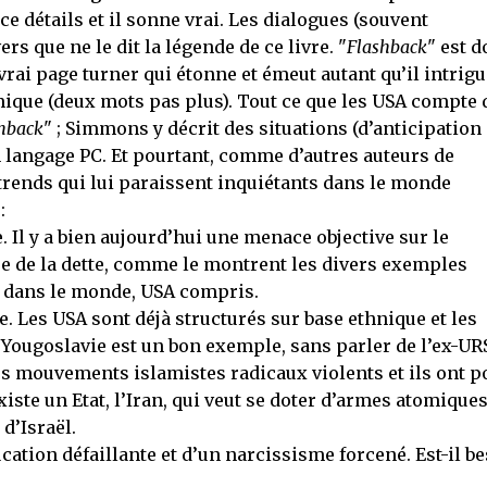
ce détails et il sonne vrai. Les dialogues (souvent
ers que ne le dit la légende de ce livre. "
Flashback
" est 
rai page turner qui étonne et émeut autant qu’il intrigu
mique (deux mots pas plus). Tout ce que les USA compte 
hback
" ; Simmons y décrit des situations (d’anticipation
n langage PC. Et pourtant, comme d’autres auteurs de
 trends qui lui paraissent inquiétants dans le monde
:
. Il y a bien aujourd’hui une menace objective sur le
se de la dette, comme le montrent les divers exemples
s dans le monde, USA compris.
 Les USA sont déjà structurés sur base ethnique et les
a Yougoslavie est un bon exemple, sans parler de l’ex-UR
des mouvements islamistes radicaux violents et ils ont p
existe un Etat, l’Iran, qui veut se doter d’armes atomiques
d’Israël.
cation défaillante et d’un narcissisme forcené. Est-il b