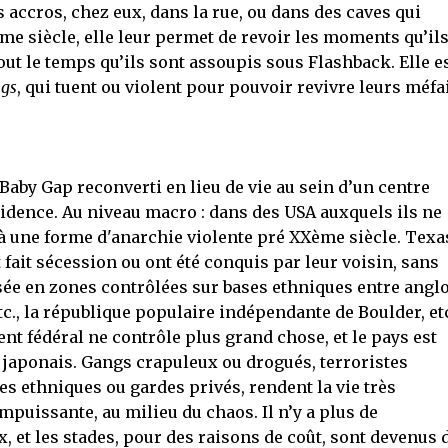
accros, chez eux, dans la rue, ou dans des caves qui
e siècle, elle leur permet de revoir les moments qu’il
tout le temps qu’ils sont assoupis sous Flashback. Elle e
ngs
, qui tuent ou violent pour pouvoir revivre leurs méfai
aby Gap reconverti en lieu de vie au sein d’un centre
idence. Au niveau macro : dans des USA auxquels ils ne
s à une forme d'anarchie violente pré XXème siècle. Texa
fait sécession ou ont été conquis par leur voisin, sans
ée en zones contrôlées sur bases ethniques entre anglo
etc., la république populaire indépendante de Boulder, et
nt fédéral ne contrôle plus grand chose, et le pays est
 japonais. Gangs crapuleux ou drogués, terroristes
ces ethniques ou gardes privés, rendent la vie très
puissante, au milieu du chaos. Il n’y a plus de
 et les stades, pour des raisons de coût, sont devenus 