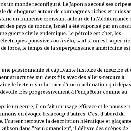
dans un monde reconfiguré. Le Japon a secoué ses oripe
dale du shogunat autour de compagnies riches et puissan
essine un immense croissant autour de la Méditerranée 
t des pays du monde, Israël a été vaporisé par un assa
’une guerre civile endémique. Le pétrole est cher, les
électriques poussives ou à vélo, sauf si on est super ric
 de force, le temps de la superpuissance américaine est
 une passionnante et captivante histoire de meurtre et 
nt structurée sur deux fils avec des allers-retours à
raine le lecteur sur la trace d’une machination qui dépa
e dévoile très progressivement à l’enquêteur comme au
 un genre, il en fait un usage efficace et le pousse 
Simmons en évoque beaucoup d’autres. C’est d’abord du
. L’auteur retrouve la description hiératique et glaçant
ié Gibson dans "Neuromancien", il délivre des scènes de