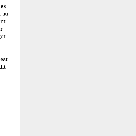
les
r au
ent
ur
got
est
dit