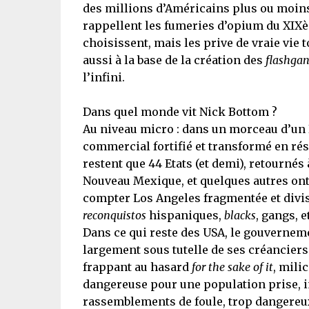
des millions d’Américains plus ou moins 
rappellent les fumeries d’opium du XIXèm
choisissent, mais les prive de vraie vie 
aussi à la base de la création des
flashga
l’infini.
Dans quel monde vit Nick Bottom ?
Au niveau micro : dans un morceau d’un B
commercial fortifié et transformé en rés
restent que 44 Etats (et demi), retourné
Nouveau Mexique, et quelques autres ont 
compter Los Angeles fragmentée et divis
reconquistos
hispaniques,
blacks
, gangs, 
Dans ce qui reste des USA, le gouverneme
largement sous tutelle de ses créanciers
frappant au hasard
for the sake of it
, mili
dangereuse pour une population prise, im
rassemblements de foule, trop dangereux,