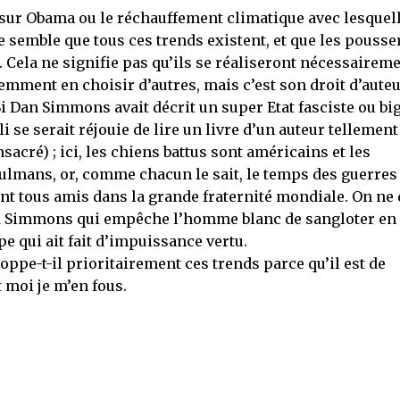
 sur Obama ou le réchauffement climatique avec lesquel
me semble que tous ces trends existent, et que les pousse
. Cela ne signifie pas qu’ils se réaliseront nécessairem
demment en choisir d’autres, mais c’est son droit d’aute
 Si Dan Simmons avait décrit un super Etat fasciste ou bi
 se serait réjouie de lire un livre d’un auteur tellement
nsacré) ; ici, les chiens battus sont américains et les
lmans, or, comme chacun le sait, le temps des guerres 
 tous amis dans la grande fraternité mondiale. On ne 
bad Simmons qui empêche l’homme blanc de sangloter en
ope qui ait fait d’impuissance vertu.
pe-t-il prioritairement ces trends parce qu’il est de
t moi je m’en fous.