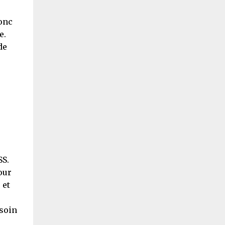
donc
e.
de
SS.
our
 et
esoin