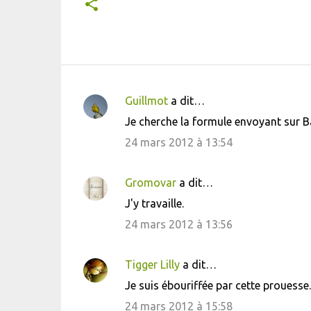
Guillmot
a dit…
C
Je cherche la formule envoyant sur B
o
24 mars 2012 à 13:54
m
m
Gromovar
a dit…
e
J'y travaille.
n
24 mars 2012 à 13:56
t
a
i
Tigger Lilly
a dit…
r
Je suis ébouriffée par cette prouesse
e
24 mars 2012 à 15:58