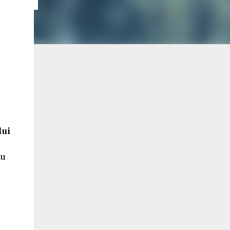
lui
du