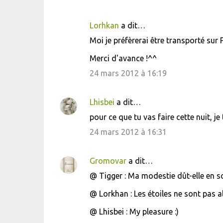
s
Lorhkan
a dit…
Moi je préfèrerai être transporté sur 
Merci d'avance !^^
24 mars 2012 à 16:19
Lhisbei
a dit…
pour ce que tu vas faire cette nuit, j
24 mars 2012 à 16:31
Gromovar
a dit…
@ Tigger : Ma modestie dût-elle en sou
@ Lorkhan : Les étoiles ne sont pas a
@ Lhisbei : My pleasure :)