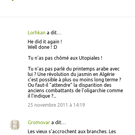
Lorhkan
a dit…
C
He did it again !
o
Well done ! :D
m
Tu n'as pas chômé aux Utopiales !
m
Tu n'as pas parlé du printemps arabe avec
e
lui ? Une révolution du jasmin en Algérie
n
c'est possible à plus ou moins long terme ?
Ou faut-il "attendre" la disparition des
t
anciens combattants de l'oligarchie comme
a
il l'indique ?...
i
25 novembre 2011 à 14:19
r
e
Gromovar
a dit…
s
Les vieux s'accrochent aux branches. Les