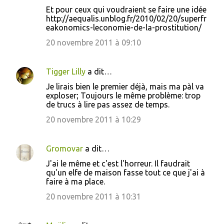
Et pour ceux qui voudraient se faire une idée
a
http://aequalis.unblog.fr/2010/02/20/superfr
i
eakonomics-leconomie-de-la-prostitution/
r
20 novembre 2011 à 09:10
e
s
Tigger Lilly
a dit…
Je lirais bien le premier déjà, mais ma pàl va
exploser; Toujours le même problème: trop
de trucs à lire pas assez de temps.
20 novembre 2011 à 10:29
Gromovar
a dit…
J'ai le même et c'est l'horreur. Il faudrait
qu'un elfe de maison fasse tout ce que j'ai à
faire à ma place.
20 novembre 2011 à 10:31