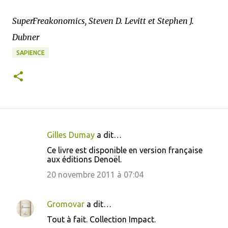
SuperFreakonomics, Steven D. Levitt et Stephen J.
Dubner
SAPIENCE
Gilles Dumay
a dit…
C
Ce livre est disponible en version française
o
aux éditions Denoël.
m
20 novembre 2011 à 07:04
m
e
Gromovar
a dit…
n
Tout à fait. Collection Impact.
t