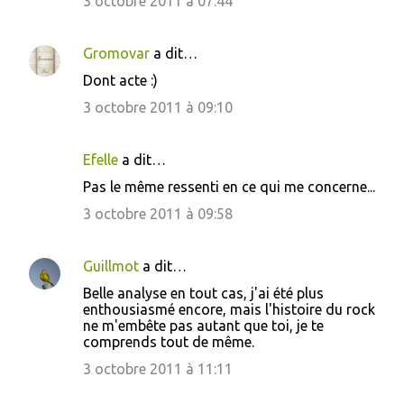
3 octobre 2011 à 07:44
m
m
Gromovar
a dit…
e
Dont acte :)
n
3 octobre 2011 à 09:10
t
a
i
Efelle
a dit…
r
Pas le même ressenti en ce qui me concerne...
e
3 octobre 2011 à 09:58
s
Guillmot
a dit…
Belle analyse en tout cas, j'ai été plus
enthousiasmé encore, mais l'histoire du rock
ne m'embête pas autant que toi, je te
comprends tout de même.
3 octobre 2011 à 11:11