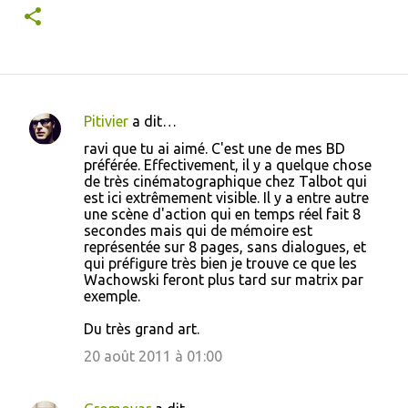
Pitivier
a dit…
C
ravi que tu ai aimé. C'est une de mes BD
o
préférée. Effectivement, il y a quelque chose
de très cinématographique chez Talbot qui
m
est ici extrêmement visible. Il y a entre autre
m
une scène d'action qui en temps réel fait 8
secondes mais qui de mémoire est
e
représentée sur 8 pages, sans dialogues, et
n
qui préfigure très bien je trouve ce que les
Wachowski feront plus tard sur matrix par
t
exemple.
a
Du très grand art.
i
20 août 2011 à 01:00
r
e