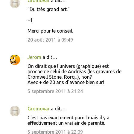
Gromovar
a dit…
s
"Du très grand art."
+1
Merci pour le conseil.
20 août 2011 à 09:49
Jerom
a dit…
On dirait que l'univers (graphique) est
proche de celui de Andréas (les gravures de
Cromwell Stone, Rorq...), non?
Avec + de 20 ans d'avance bien sur!
5 septembre 2011 à 21:24
Gromovar
a dit…
C'est pas exactement pareil mais il y a
effectivement un vrai air de parenté.
5 septembre 2011 à 22:09