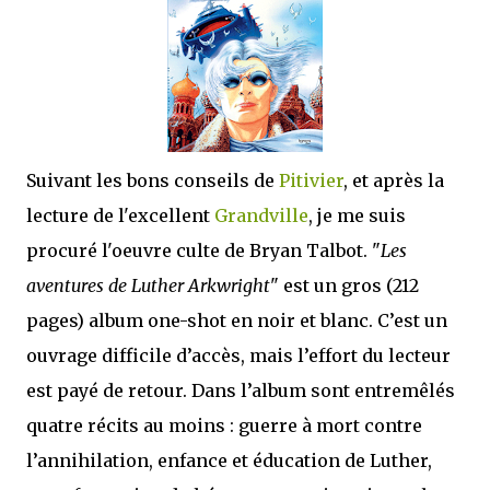
que Thomas connaissait et appréciait Olivier. Marlowe découvre une ville qu’il
ne connaissait pas, habitée par la méfiance, la peur et le rigorisme de la Ligue,
une ville pleine de mystères et de vieilles rancœurs. La Dame d...
Suivant les bons conseils de
Pitivier
, et après la
lecture de l'excellent
Grandville
, je me suis
procuré l'oeuvre culte de Bryan Talbot. "
Les
aventures de Luther Arkwright
" est un gros (212
pages) album one-shot en noir et blanc. C’est un
ouvrage difficile d’accès, mais l’effort du lecteur
est payé de retour. Dans l’album sont entremêlés
quatre récits au moins : guerre à mort contre
l’annihilation, enfance et éducation de Luther,