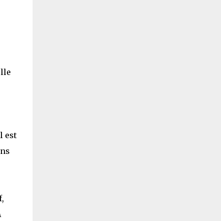
lle
l est
ans
,
A