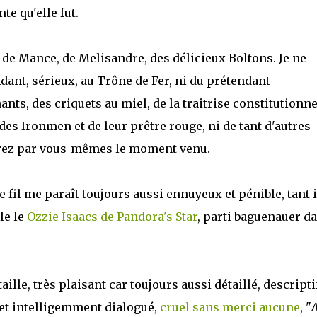
te qu'elle fut.
 de Mance, de Melisandre, des délicieux Boltons. Je ne
ant, sérieux, au Trône de Fer, ni du prétendant
nts, des criquets au miel, de la traitrise constitutionne
es Ironmen et de leur prêtre rouge, ni de tant d'autres
errez par vous-mêmes le moment venu.
e fil me paraît toujours aussi ennuyeux et pénible, tant i
le le
Ozzie Isaacs de Pandora's Star
, parti baguenauer d
lle, très plaisant car toujours aussi détaillé, descriptif
 et intelligemment dialogué,
cruel sans merci aucune
, "