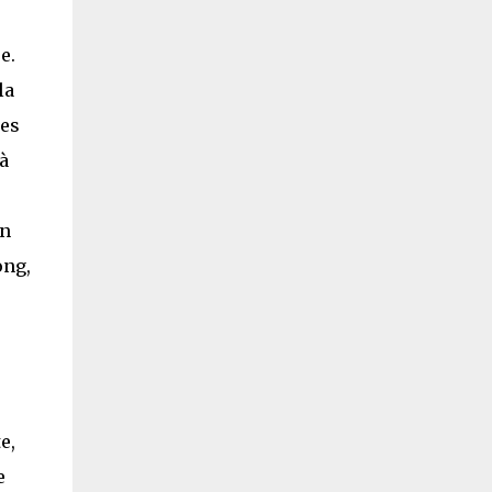
e.
la
tes
à
un
ong,
e,
e