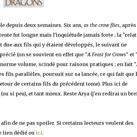
ble depuis deux semaines. Six ans,
as the crow flies
, après
attente fut longue mais l'inquiétude jamais forte ; la "relat
 due aux fils qui y étaient développés, le suivant ne
récié (on se souvient en effet que "
A Feast for Crows
" et 
énorme volume, scindé pour raisons pratiques ; en fait "
s fils parallèles, poursuit sur sa lancée, ce qui fait que 
etour de certains fils du précédent tome). Plus ici de
u si peu), et tant mieux. Reste Arya (j'en redirai un bre
e afin de ne pas spoiler. Si certains lecteurs veulent des
e lien dédié ou
ici
.