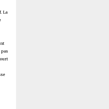
. La
e
ent
t pas
court
sse