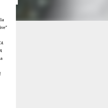
 la
ive"
"
A
A
la
f