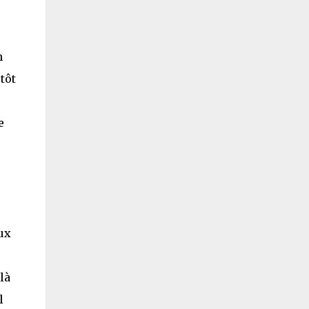
n
tôt
e
ux
là
l