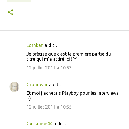
Lorhkan
a dit…
C
Je précise que c'est la première partie du
o
titre qui m'a attiré ici !^^
m
12 juillet 2011 à 10:53
m
e
Gromovar
a dit…
n
Et moi j'achetais Playboy pour les interviews
t
;-)
a
12 juillet 2011 à 10:55
i
r
Guillaume44
a dit…