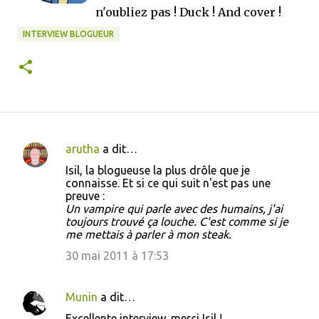
n'oubliez pas ! Duck ! And cover !
INTERVIEW BLOGUEUR
arutha
a dit…
C
Isil, la blogueuse la plus drôle que je
o
connaisse. Et si ce qui suit n'est pas une
preuve :
m
Un vampire qui parle avec des humains, j'ai
m
toujours trouvé ça louche. C'est comme si je
me mettais à parler à mon steak.
e
30 mai 2011 à 17:53
n
t
a
Munin
a dit…
i
Excellente interview, merci Isil !