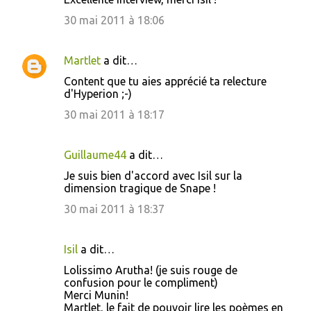
r
30 mai 2011 à 18:06
e
s
Martlet
a dit…
Content que tu aies apprécié ta relecture
d'Hyperion ;-)
30 mai 2011 à 18:17
Guillaume44
a dit…
Je suis bien d'accord avec Isil sur la
dimension tragique de Snape !
30 mai 2011 à 18:37
Isil
a dit…
Lolissimo Arutha! (je suis rouge de
confusion pour le compliment)
Merci Munin!
Martlet, le fait de pouvoir lire les poèmes en