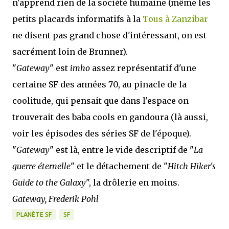
n'apprend rien de la société humaine (même les
petits placards informatifs à la
Tous à Zanzibar
ne disent pas grand chose d'intéressant, on est
sacrément loin de Brunner).
"
Gateway
" est
imho
assez représentatif d'une
certaine SF des années 70, au pinacle de la
coolitude, qui pensait que dans l'espace on
trouverait des baba cools en gandoura (là aussi,
voir les épisodes des séries SF de l'époque).
"
Gateway
" est là, entre le vide descriptif de "
La
guerre éternelle
" et le détachement de "
Hitch Hiker's
Guide to the Galaxy
", la drôlerie en moins.
Gateway, Frederik Pohl
PLANÈTE SF
SF