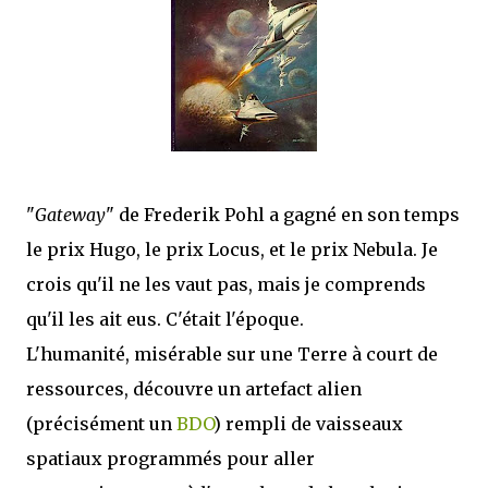
que Thomas connaissait et appréciait Olivier. Marlowe découvre une ville qu’il
ne connaissait pas, habitée par la méfiance, la peur et le rigorisme de la Ligue,
une ville pleine de mystères et de vieilles rancœurs. La Dame d...
"
Gateway
" de Frederik Pohl a gagné en son temps
le prix Hugo, le prix Locus, et le prix Nebula. Je
crois qu'il ne les vaut pas, mais je comprends
qu'il les ait eus. C'était l'époque.
L'humanité, misérable sur une Terre à court de
ressources, découvre un artefact alien
(précisément un
BDO
) rempli de vaisseaux
spatiaux programmés pour aller