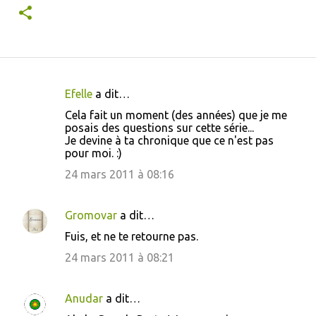
Efelle
a dit…
C
Cela fait un moment (des années) que je me
o
posais des questions sur cette série...
Je devine à ta chronique que ce n'est pas
m
pour moi. :)
m
24 mars 2011 à 08:16
e
n
Gromovar
a dit…
t
Fuis, et ne te retourne pas.
a
24 mars 2011 à 08:21
i
r
Anudar
a dit…
e