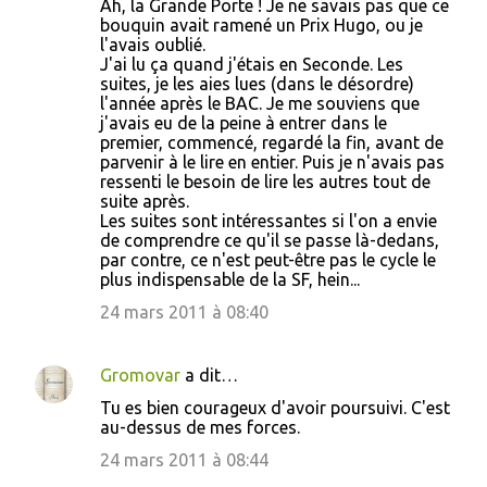
s
Ah, la Grande Porte ! Je ne savais pas que ce
bouquin avait ramené un Prix Hugo, ou je
l'avais oublié.
J'ai lu ça quand j'étais en Seconde. Les
suites, je les aies lues (dans le désordre)
l'année après le BAC. Je me souviens que
j'avais eu de la peine à entrer dans le
premier, commencé, regardé la fin, avant de
parvenir à le lire en entier. Puis je n'avais pas
ressenti le besoin de lire les autres tout de
suite après.
Les suites sont intéressantes si l'on a envie
de comprendre ce qu'il se passe là-dedans,
par contre, ce n'est peut-être pas le cycle le
plus indispensable de la SF, hein...
24 mars 2011 à 08:40
Gromovar
a dit…
Tu es bien courageux d'avoir poursuivi. C'est
au-dessus de mes forces.
24 mars 2011 à 08:44