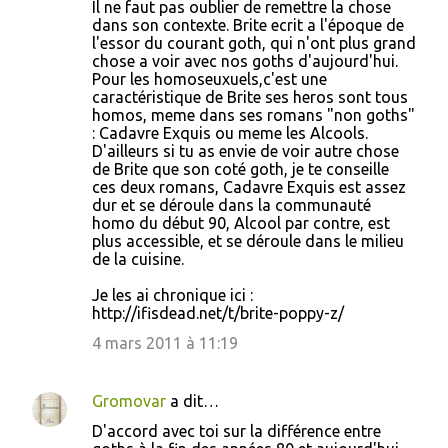
Il ne faut pas oublier de remettre la chose
o
dans son contexte. Brite ecrit a l'époque de
l'essor du courant goth, qui n'ont plus grand
m
chose a voir avec nos goths d'aujourd'hui.
m
Pour les homoseuxuels,c'est une
caractéristique de Brite ses heros sont tous
e
homos, meme dans ses romans "non goths"
n
: Cadavre Exquis ou meme les Alcools.
D'ailleurs si tu as envie de voir autre chose
t
de Brite que son coté goth, je te conseille
a
ces deux romans, Cadavre Exquis est assez
dur et se déroule dans la communauté
i
homo du début 90, Alcool par contre, est
r
plus accessible, et se déroule dans le milieu
de la cuisine.
e
Je les ai chronique ici :
s
http://ifisdead.net/t/brite-poppy-z/
4 mars 2011 à 11:19
Gromovar
a dit…
D'accord avec toi sur la différence entre