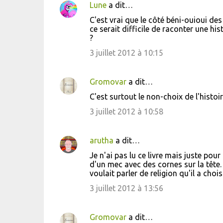
Lune
a dit…
C
C'est vrai que le côté béni-ouioui des
o
ce serait difficile de raconter une hi
?
m
m
3 juillet 2012 à 10:15
e
n
Gromovar
a dit…
t
C'est surtout le non-choix de l'histoi
a
3 juillet 2012 à 10:58
i
r
arutha
a dit…
e
Je n'ai pas lu ce livre mais juste pour
s
d'un mec avec des cornes sur la tête.
voulait parler de religion qu'il a choi
3 juillet 2012 à 13:56
Gromovar
a dit…