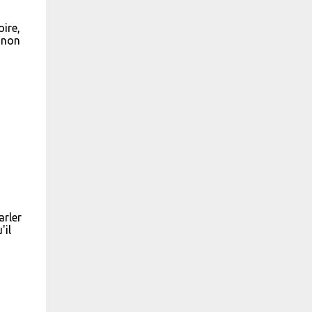
oire,
n non
arler
'il