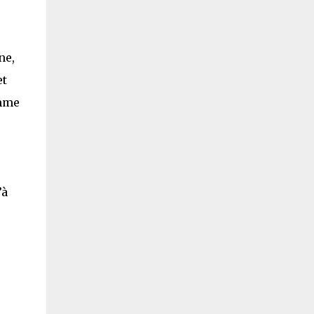
ne,
et
omme
’à
u