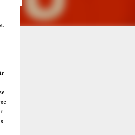
at
ir
se
vec
ur
ls
n