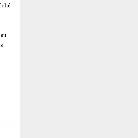
péché
 au
es