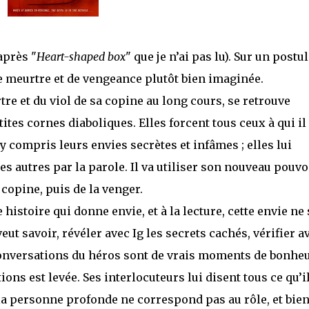
après "
Heart-shaped box
" que je n’ai pas lu). Sur un postul
e meurtre et de vengeance plutôt bien imaginée.
e et du viol de sa copine au long cours, se retrouve
ites cornes diaboliques. Elles forcent tous ceux à qui il
 y compris leurs envies secrètes et infâmes ; elles lui
s autres par la parole. Il va utiliser son nouveau pouvo
copine, puis de la venger.
e histoire qui donne envie, et à la lecture, cette envie ne 
ut savoir, révéler avec Ig les secrets cachés, vérifier a
 conversations du héros sont de vrais moments de bonhe
ons est levée. Ses interlocuteurs lui disent tous ce qu’i
la personne profonde ne correspond pas au rôle, et bie