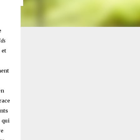
e
lds
 et
nent
en
race
ents
 qui
re