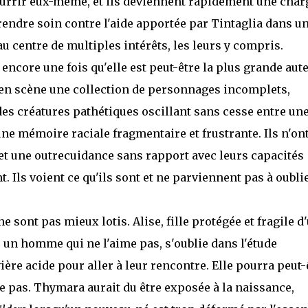
ourrir eux-même, et ils deviennent rapidement une char
endre soin contre l'aide apportée par Tintaglia dans u
au centre de multiples intérêts, les leurs y compris.
encore une fois qu'elle est peut-être la plus grande aut
en scène une collection de personnages incomplets,
des créatures pathétiques oscillant sans cesse entre un
ne mémoire raciale fragmentaire et frustrante. Ils n'ont
et une outrecuidance sans rapport avec leurs capacités
. Ils voient ce qu'ils sont et ne parviennent pas à oubli
 sont pas mieux lotis. Alise, fille protégée et fragile d
n homme qui ne l'aime pas, s'oublie dans l'étude
ière acide pour aller à leur rencontre. Elle pourra peut-
ise pas. Thymara aurait du être exposée à la naissance,