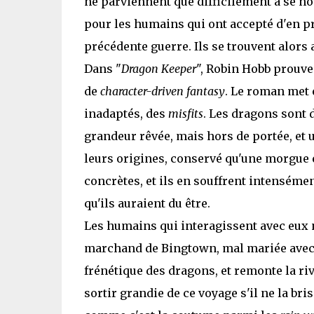
ne parviennent que difficilement à se n
pour les humains qui ont accepté d'en pr
précédente guerre. Ils se trouvent alors 
Dans "
Dragon Keeper
", Robin Hobb prouve 
de
character-driven fantasy
. Le roman met 
inadaptés, des
misfits
. Les dragons sont 
grandeur rêvée, mais hors de portée, et u
leurs origines, conservé qu'une morgue 
concrètes, et ils en souffrent intensément
qu'ils auraient du être.
Les humains qui interagissent avec eux ne
marchand de Bingtown, mal mariée avec u
frénétique des dragons, et remonte la riv
sortir grandie de ce voyage s'il ne la br