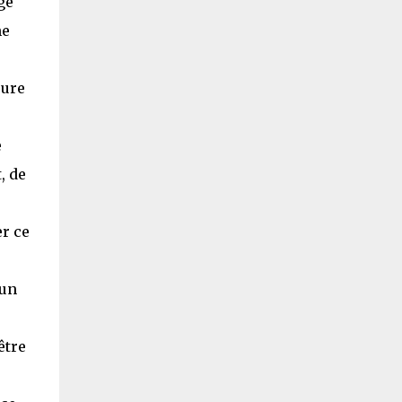
ge
ne
eure
e
, de
er ce
'un
être