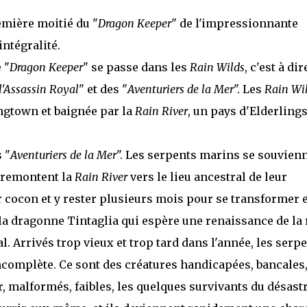
remière moitié du "
Dragon Keeper
" de l'impressionnante
intégralité.
 "
Dragon Keeper
" se passe dans les
Rain Wilds
, c'est à dir
l'Assassin Royal
" et des "
Aventuriers de la Mer
". Les
Rain Wi
ingtown et baignée par la
Rain River
, un pays d'Elderlings
 "
Aventuriers de la Mer
". Les serpents marins se souvien
s remontent la
Rain River
vers le lieu ancestral de leur
r cocon et y rester plusieurs mois pour se transformer 
 la dragonne Tintaglia qui espère une renaissance de la 
. Arrivés trop vieux et trop tard dans l'année, les serp
omplète. Ce sont des créatures handicapées, bancales,
r, malformés, faibles, les quelques survivants du désast