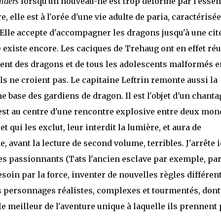
ilders
lorsqu'un nouveau-né est trop déformé par l'esse
 elle est à l'orée d'une vie adulte de paria, caractérisé
. Elle accepte d'accompagner les dragons jusqu'à une cit
 existe encore. Les caciques de Trehaug ont en effet réu
t des dragons et de tous les adolescents malformés e
ils ne croient pas. Le capitaine Leftrin remonte aussi la
e base des gardiens de dragon. Il est l'objet d'un chanta
l est au centre d'une rencontre explosive entre deux mo
t qui les exclut, leur interdit la lumière, et aura de
vant la lecture de second volume, terribles. J'arrête i
es passionnants (Tats l'ancien esclave par exemple, par
esoin par la force, inventer de nouvelles règles différen
des personnages réalistes, complexes et tourmentés, dont
e meilleur de l'aventure unique à laquelle ils prennent 