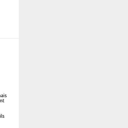
nais
ant
ils