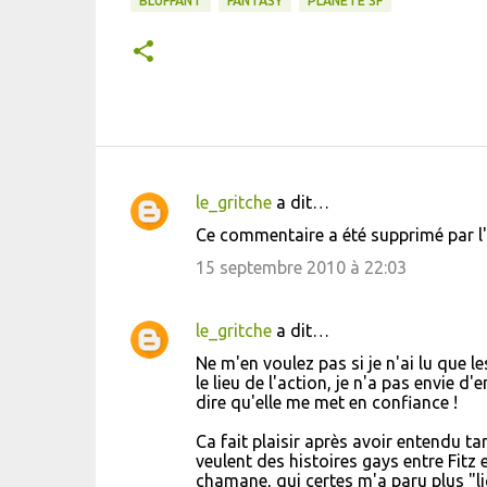
BLUFFANT
FANTASY
PLANÈTE SF
le_gritche
a dit…
C
Ce commentaire a été supprimé par l'
o
15 septembre 2010 à 22:03
m
m
le_gritche
a dit…
e
Ne m'en voulez pas si je n'ai lu que l
n
le lieu de l'action, je n'a pas envie d
t
dire qu'elle me met en confiance !
a
Ca fait plaisir après avoir entendu ta
i
veulent des histoires gays entre Fitz
chamane, qui certes m'a paru plus "li