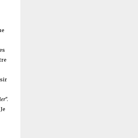
ue
es
tre
sir
Mer
".
 Je