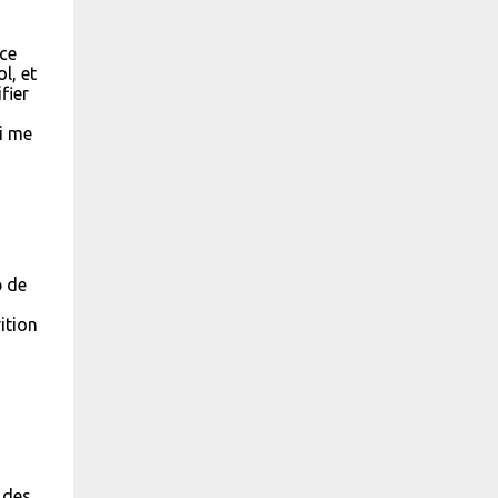
rce
l, et
fier
ui me
p de
ition
 des