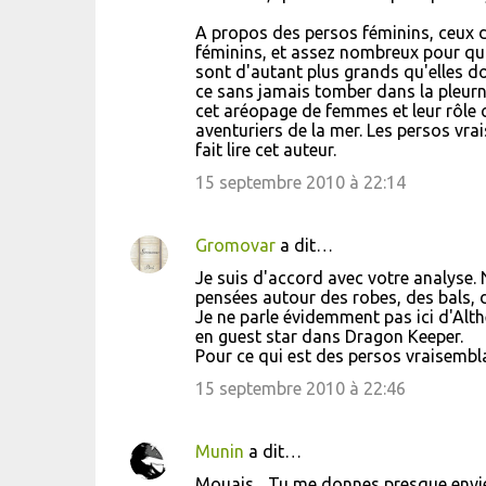
r
e
A propos des persos féminins, ceux d
féminins, et assez nombreux pour qu'o
s
sont d'autant plus grands qu'elles doiv
ce sans jamais tomber dans la pleurn
cet aréopage de femmes et leur rôle c
aventuriers de la mer. Les persos vra
fait lire cet auteur.
15 septembre 2010 à 22:14
Gromovar
a dit…
Je suis d'accord avec votre analyse. N
pensées autour des robes, des bals, 
Je ne parle évidemment pas ici d'Alth
en guest star dans Dragon Keeper.
Pour ce qui est des persos vraisembla
15 septembre 2010 à 22:46
Munin
a dit…
Mouais... Tu me donnes presque envi