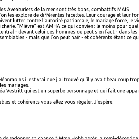
es Aventuriers de la mer sont très bons, combattifs MAIS
n les explore de différentes facettes. Leur courage et leur fo
ent lutter contre l'autorité patriarcale, le mariage forcé, le vio
icherie. "Mièvre" est AMHA ce qui convient le moins pour quali
entral - devant celui des hommes ou peut s'en faut - dans les
isemblables - mais que l'on peut haïr - et cohérents étant ce q
éanmoins il est vrai que j'ai trouvé qu'il y avait beaucoup tro
des mariages.
éa Vestritt qui est un superbe personnage et qui fait une appar
bles et cohérents vous allez vous régaler. J'espère.
e de redonner sa chance à Mme Hobb après la semi-déception