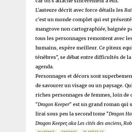
car on s'attache sincèrement à eux.
L'auteure décrit avec force détails les
Rai
c'est un monde complet qui est présenté 
mangrove non cartographiée, baignée par 
tous les personnages remontent avec le
humains, espère meilleur. Ce piteux equ
ténèbres", se débat entre difficultés de l
agenda.
Personnages et décors sont superbement d
de savourer un visage ou un paysage. Qui
riches personnages de femmes, loin de c
"
Dragon Keeper
" est un grand roman qui se 
lirai sous peu la second tome "
Dragon Ha
Dragon Keeper, aka Les cités des anciens, Ro