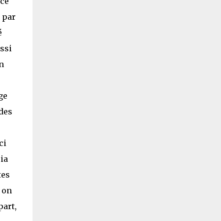
nce
e par
é
ssi
n
ge
ndes
ci
ia
tes
 on
part,