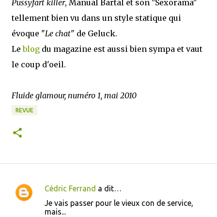
Pussyfart killer
, Manual Bartal et son "Sexorama"
tellement bien vu dans un style statique qui
évoque "
Le chat
" de Geluck.
Le
blog
du magazine est aussi bien sympa et vaut
le coup d'oeil.
Fluide glamour, numéro 1, mai 2010
REVUE
Cédric Ferrand
a dit…
C
Je vais passer pour le vieux con de service,
o
mais...