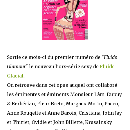
que Thomas connaissait et appréciait Olivier. Marlowe découvre une ville qu’il
ne connaissait pas, habitée par la méfiance, la peur et le rigorisme de la Ligue,
une ville pleine de mystères et de vieilles rancœurs. La Dame d...
Sortie ce mois-ci du premier numéro de "
Fluide
Glamour
" le nouveau hors-série sexy de
Fluide
Glacial
.
On retrouve dans cet opus auquel ont collaboré
les éminentes et éminents Monsieur Lâm, Dupuy
& Berbérian, Fleur Breto, Margaux Motin, Pacco,
Anne Rouqette et Anne Barois, Cristiana, John Jay
et Thiriet, Ovidie et John Billette, Krassinsky,