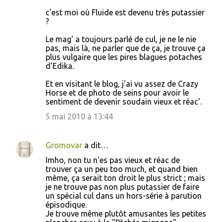
m
c'est moi où Fluide est devenu très putassier
m
?
e
Le mag' a toujours parlé de cul, je ne le nie
n
pas, mais là, ne parler que de ça, je trouve ça
plus vulgaire que les pires blagues potaches
t
d'Edika.
a
Et en visitant le blog, j'ai vu assez de Crazy
i
Horse et de photo de seins pour avoir le
r
sentiment de devenir soudain vieux et réac'.
e
5 mai 2010 à 13:44
s
Gromovar
a dit…
Imho, non tu n'es pas vieux et réac de
trouver ça un peu too much, et quand bien
même, ça serait ton droit le plus strict ; mais
je ne trouve pas non plus putassier de faire
un spécial cul dans un hors-série à parution
épisodique.
Je trouve même plutôt amusantes les petites