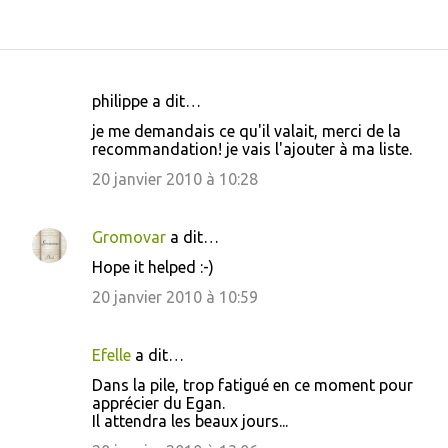
philippe a dit…
C
je me demandais ce qu'il valait, merci de la
o
recommandation! je vais l'ajouter à ma liste.
m
20 janvier 2010 à 10:28
m
e
Gromovar
a dit…
n
Hope it helped :-)
t
20 janvier 2010 à 10:59
a
i
Efelle
a dit…
r
Dans la pile, trop fatigué en ce moment pour
e
apprécier du Egan.
s
Il attendra les beaux jours...