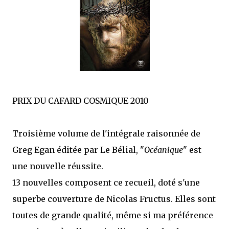
que Thomas connaissait et appréciait Olivier. Marlowe découvre une ville qu’il
ne connaissait pas, habitée par la méfiance, la peur et le rigorisme de la Ligue,
une ville pleine de mystères et de vieilles rancœurs. La Dame d...
PRIX DU CAFARD COSMIQUE 2010
Troisième volume de l'intégrale raisonnée de
Greg Egan éditée par Le Bélial, "
Océanique
" est
une nouvelle réussite.
13 nouvelles composent ce recueil, doté s'une
superbe couverture de Nicolas Fructus. Elles sont
toutes de grande qualité, même si ma préférence