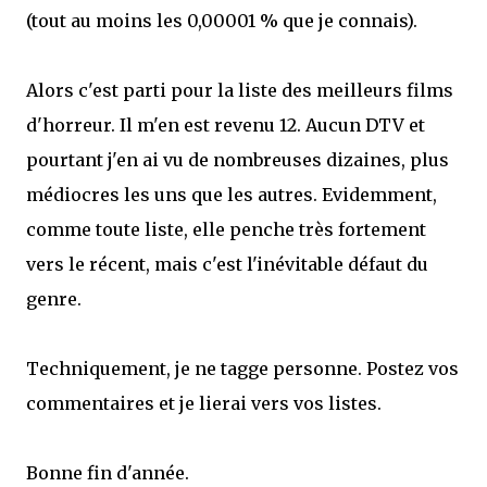
que Thomas connaissait et appréciait Olivier. Marlowe découvre une ville qu’il
(tout au moins les 0,00001 % que je connais).
ne connaissait pas, habitée par la méfiance, la peur et le rigorisme de la Ligue,
une ville pleine de mystères et de vieilles rancœurs. La Dame d...
Alors c'est parti pour la liste des meilleurs films
d'horreur. Il m'en est revenu 12. Aucun DTV et
pourtant j'en ai vu de nombreuses dizaines, plus
médiocres les uns que les autres. Evidemment,
comme toute liste, elle penche très fortement
vers le récent, mais c'est l'inévitable défaut du
genre.
Techniquement, je ne tagge personne. Postez vos
commentaires et je lierai vers vos listes.
Bonne fin d'année.