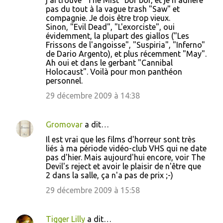
j'ai trouvé "The Mist" bof bof, et je n'adhère
pas du tout à la vague trash "Saw" et
compagnie. Je dois être trop vieux.
Sinon, "Evil Dead", "L'exorciste", oui
évidemment, la plupart des giallos ("Les
Frissons de l'angoisse", "Suspiria", "Inferno"
de Dario Argento), et plus récemment "May".
Ah oui et dans le gerbant "Cannibal
Holocaust". Voilà pour mon panthéon
personnel.
29 décembre 2009 à 14:38
Gromovar
a dit…
Il est vrai que les films d'horreur sont très
liés à ma période vidéo-club VHS qui ne date
pas d'hier. Mais aujourd'hui encore, voir The
Devil's reject et avoir le plaisir de n'être que
2 dans la salle, ça n'a pas de prix ;-)
29 décembre 2009 à 15:58
Tigger Lilly
a dit…