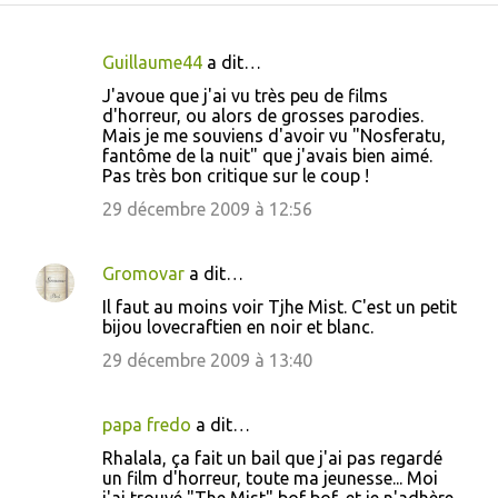
Guillaume44
a dit…
C
J'avoue que j'ai vu très peu de films
o
d'horreur, ou alors de grosses parodies.
Mais je me souviens d'avoir vu "Nosferatu,
m
fantôme de la nuit" que j'avais bien aimé.
m
Pas très bon critique sur le coup !
e
29 décembre 2009 à 12:56
n
t
Gromovar
a dit…
a
Il faut au moins voir Tjhe Mist. C'est un petit
i
bijou lovecraftien en noir et blanc.
r
29 décembre 2009 à 13:40
e
s
papa fredo
a dit…
Rhalala, ça fait un bail que j'ai pas regardé
un film d'horreur, toute ma jeunesse... Moi