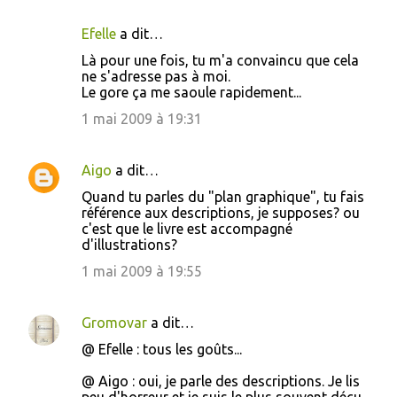
Efelle
a dit…
C
Là pour une fois, tu m'a convaincu que cela
o
ne s'adresse pas à moi.
Le gore ça me saoule rapidement...
m
m
1 mai 2009 à 19:31
e
n
Aigo
a dit…
t
Quand tu parles du "plan graphique", tu fais
référence aux descriptions, je supposes? ou
a
c'est que le livre est accompagné
i
d'illustrations?
r
1 mai 2009 à 19:55
e
s
Gromovar
a dit…
@ Efelle : tous les goûts...
@ Aigo : oui, je parle des descriptions. Je lis