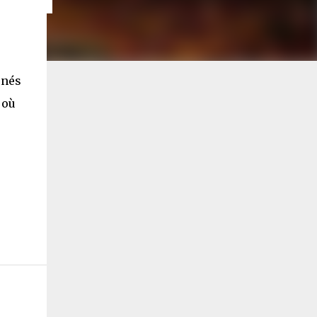
rnés
 où