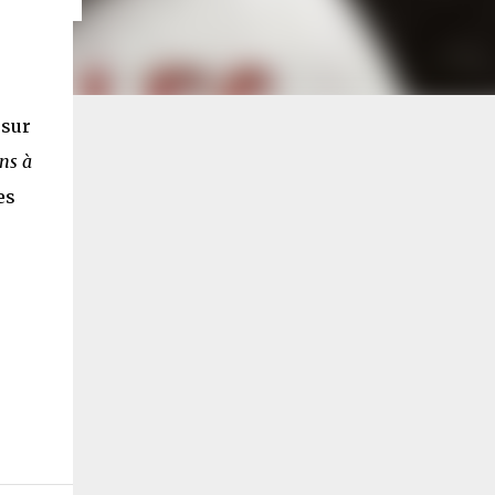
 sur
ns à
es