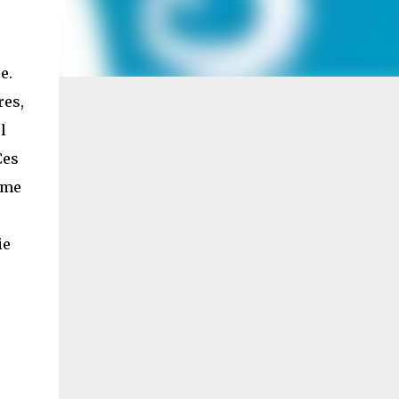
e.
res,
l
Ces
ème
ie